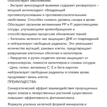
способствуют омоложению:
- Экстракт виноградной выжимки содержит ресвератрол –
мощный антиоксидант, обладающий
противоопухолевыми и противовоспалительными
свойствами. Способен снижать уровень сахара в крови.
Обогащает организм витаминами РР и Р, укрепляющими
сосуды, улучшающими кровообращение и
способствующими процессам обновления тканей.
– Катехины зеленого чая защищают ДНК от повреждений
и нейтрализуют свободные радикалы. Это уменьшает
количество мутаций, раковых клеток, предотвращает
разрушение клеточных оболочек и капилляров.
– Кверцетин и рутин соцветия гречки защищают от
атеросклероза, ломкости капилляров и спазма сосудов.
- Цинк, селен, витамины С, Е и бета-каротин
нейтрализуют свободные радикалы в плазме крови,
продлевают жизнь клеток.
ПРЕИМУЩЕСТВА:
Синергетический эффект взаимодействия пророщенных
зерен злаков и лекарственных растений существенно
повышает эффективность фитокомплекса.
Формула усилена хелатной формой минералов и