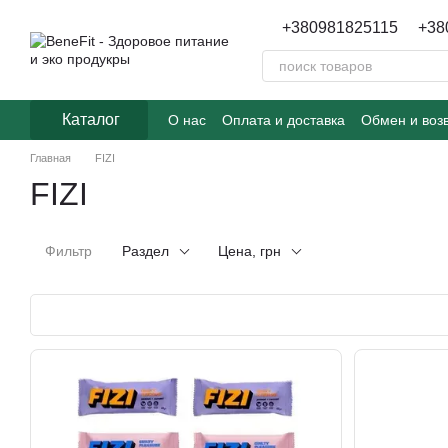
Перейти к основному контенту
+380981825115
+38
Каталог
О нас
Оплата и доставка
Обмен и воз
Главная
FIZI
FIZI
Фильтр
Раздел
Цена, грн