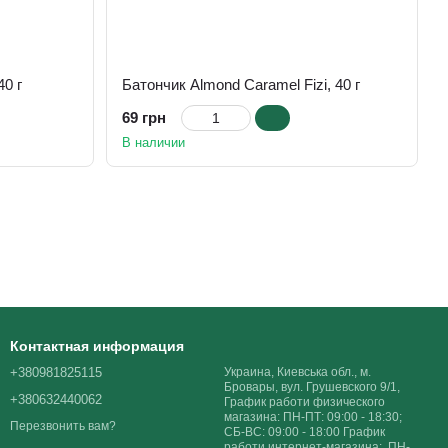
40 г
Батончик Almond Caramel Fizi, 40 г
69 грн
В наличии
Контактная информация
+380981825115
Украина, Киевська обл., м.
Бровары, вул. Грушевского 9/1,
+380632440062
График работи физического
магазина: ПН-ПТ: 09:00 - 18:30;
Перезвонить вам?
СБ-ВС: 09:00 - 18:00 График
работи интернет-магазина: ПН-