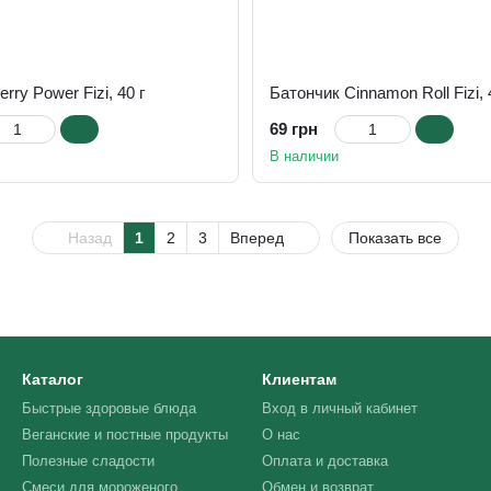
rry Power Fizi, 40 г
Батончик Cinnamon Roll Fizi, 
69 грн
В наличии
Назад
1
2
3
Вперед
Показать все
Каталог
Клиентам
Быстрые здоровые блюда
Вход в личный кабинет
Веганские и постные продукты
О нас
Полезные сладости
Оплата и доставка
Смеси для мороженого
Обмен и возврат