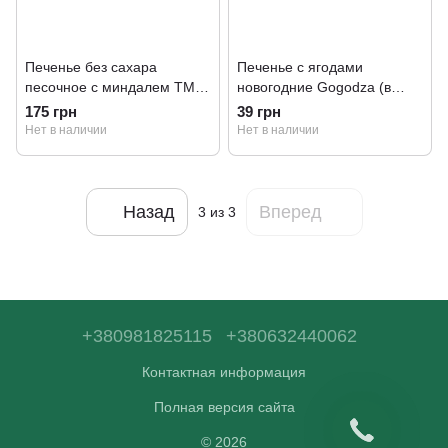
Печенье без сахара
Печенье с ягодами
песочное с миндалем ТМ
новогодние Gogodza (в
Корисна Кондитерская, 300
ассортименте)
175 грн
39 грн
г
Нет в наличии
Нет в наличии
Назад
Вперед
3
из 3
+380981825115
+380632440062
Контактная информация
Полная версия сайта
© 2026