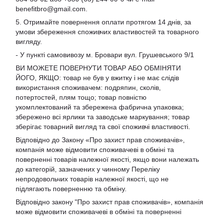
benefitbro@gmail.com
.
5. Отримайте повернення оплати протягом 14 днів, за
умови збереження споживчих властивостей та товарного
вигляду.
- У пункті самовивозу м. Бровари вул. Грушевського 9/1
ВИ МОЖЕТЕ ПОВЕРНУТИ ТОВАР АБО ОБМІНЯТИ
ЙОГО, ЯКЩО: товар не був у вжитку і не має слідів
використання споживачем: подряпин, сколів,
потертостей, плям тощо; товар повністю
укомплектований та збережена фабрична упаковка;
збережено всі ярлики та заводське маркування; товар
зберігає товарний вигляд та свої споживчі властивості.
Відповідно до Закону «Про захист прав споживачів»,
компанія може відмовити споживачеві в обміні та
поверненні товарів належної якості, якщо вони належать
до категорій, зазначених у чинному Переліку
непродовольчих товарів належної якості, що не
підлягають поверненню та обміну.
Відповідно закону
"Про захист прав споживачів»
, компанія
може відмовити споживачеві в обміні та поверненні