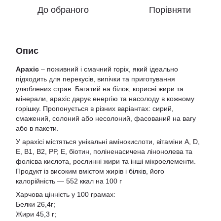
До обраного
Порівняти
Опис
Арахіс
– поживний і смачний горіх, який ідеально
підходить для перекусів, випічки та приготування
улюблених страв. Багатий на білок, корисні жири та
мінерали, арахіс дарує енергію та насолоду в кожному
горішку. Пропонується в різних варіантах: сирий,
смажений, солоний або несолоний, фасований на вагу
або в пакети.
У арахісі містяться унікальні амінокислоти, вітаміни A, D,
E, В1, В2, PP, Е, біотин, поліненасичена лінонолева та
фолієва кислота, рослинні жири та інші мікроелементи.
Продукт із високим вмістом жирів і білків, його
калорійність — 552 ккал на 100 г
Харчова цінність у 100 грамах:
Белки 26,4г;
Жири 45,3 г;