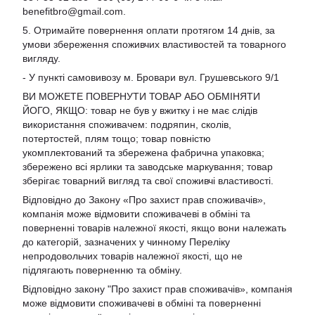
benefitbro@gmail.com
.
5. Отримайте повернення оплати протягом 14 днів, за
умови збереження споживчих властивостей та товарного
вигляду.
- У пункті самовивозу м. Бровари вул. Грушевського 9/1
ВИ МОЖЕТЕ ПОВЕРНУТИ ТОВАР АБО ОБМІНЯТИ
ЙОГО, ЯКЩО: товар не був у вжитку і не має слідів
використання споживачем: подряпин, сколів,
потертостей, плям тощо; товар повністю
укомплектований та збережена фабрична упаковка;
збережено всі ярлики та заводське маркування; товар
зберігає товарний вигляд та свої споживчі властивості.
Відповідно до Закону «Про захист прав споживачів»,
компанія може відмовити споживачеві в обміні та
поверненні товарів належної якості, якщо вони належать
до категорій, зазначених у чинному Переліку
непродовольчих товарів належної якості, що не
підлягають поверненню та обміну.
Відповідно закону
"Про захист прав споживачів»
, компанія
може відмовити споживачеві в обміні та поверненні