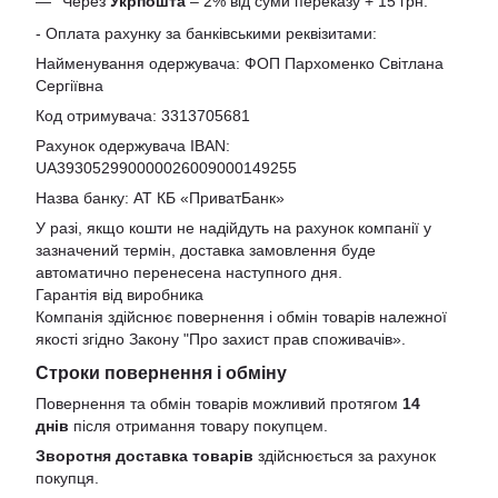
Через
Укрпошта
– 2% від суми переказу + 15 грн.
- Оплата рахунку за банківськими реквізитами:
Найменування одержувача: ФОП Пархоменко Світлана
Сергіївна
Код отримувача: 3313705681
Рахунок одержувача IBAN:
UA393052990000026009000149255
Назва банку: АТ КБ «ПриватБанк»
У разі, якщо кошти не надійдуть на рахунок компанії у
зазначений термін, доставка замовлення буде
автоматично перенесена наступного дня.
Гарантія від виробника
Компанія здійснює повернення і обмін товарів належної
якості згідно Закону
"Про захист прав споживачів»
.
Строки повернення і обміну
Повернення та обмін товарів можливий протягом
14
днів
після отримання товару покупцем.
Зворотня доставка товарів
здійснюється за рахунок
покупця.