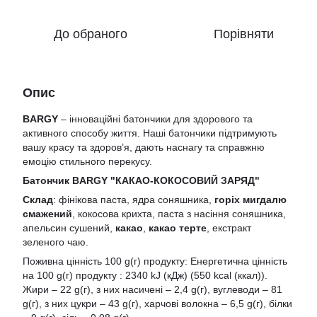
До обраного
Порівняти
Опис
BARGY
– інноваційні батончики для здорового та
активного способу життя. Наші батончики підтримують
вашу красу та здоров’я, дають наснагу та справжню
емоцію стильного перекусу.
Батончик BARGY "КАКАО-КОКОСОВИЙ ЗАРЯД"
Cклад
: фінікова паста, ядра соняшника,
горіх мигдалю
смажений
, кокосова крихта, паста з насіння соняшника,
апельсин сушений,
какао
,
какао терте
, екстракт
зеленого чаю.
Поживна цінність 100 g(г) продукту: Енергетична цінність
на 100 g(г) продукту : 2340 kJ (кДж) (550 kcal (ккал)).
Жири – 22 g(г), з них насичені – 2,4 g(г), вуглеводи – 81
g(г), з них цукри – 43 g(г), харчові волокна – 6,5 g(г), білки