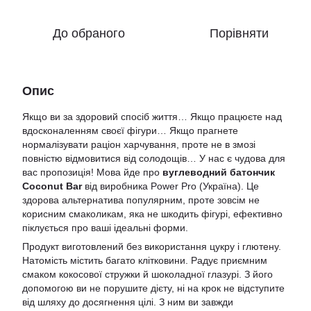
До обраного
Порівняти
Опис
Якщо ви за здоровий спосіб життя… Якщо працюєте над
вдосконаленням своєї фігури… Якщо прагнете
нормалізувати раціон харчування, проте не в змозі
повністю відмовитися від солодощів… У нас є чудова для
вас пропозиція! Мова йде про
вуглеводний батончик
Coconut Bar
від виробника Power Pro (Україна). Це
здорова альтернатива популярним, проте зовсім не
корисним смаколикам, яка не шкодить фігурі, ефективно
піклується про ваші ідеальні форми.
Продукт виготовлений без використання цукру і глютену.
Натомість містить багато клітковини. Радує приємним
смаком кокосової стружки й шоколадної глазурі. З його
допомогою ви не порушите дієту, ні на крок не відступите
від шляху до досягнення цілі. З ним ви завжди