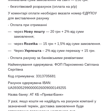
- безготівковий розрахунок (оплата на р/р)
У коментарі оплати необхідно вказати номер ЄДРПОУ
для виставлення рахунку
- Оплата при отриманні
через
Нову пошту
— 20 грн + 2% від суми
замовлення;
через
Rozetka
— 15 грн + 1,5% від суми замовлення.
Через
Укрпошта
– 2% від суми переказу + 15 грн.
- Оплата рахунку за банківськими реквізитами:
Найменування одержувача: ФОП Пархоменко Світлана
Сергіївна
Код отримувача: 3313705681
Рахунок одержувача IBAN:
UA393052990000026009000149255
Назва банку: АТ КБ «ПриватБанк»
У разі, якщо кошти не надійдуть на рахунок компанії у
зазначений термін, доставка замовлення буде
автоматично перенесена наступного дня.