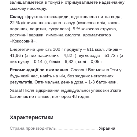
залишатиметеся в тонусі й отримуватимете надзвичайну
смакову насолоду.
Склад
: фруктоолігосахариди, підготовлена питна вода,
22 % дієтична шоколадна глазур (кокосова олія, какао-
порошок, лецитин, сукралоза), 5 % кокосова стружка,
рослинні вершки, лимонна кислота, ароматизатор
«Кокосовий».
Енергетична цінність 100 г продукту – 611 ккал. Жирів –
41,96 г (з них насичених – 4,82 г), вуглеводів – 51,72 г (з
них цукру – 0,14 г), білків – 6,82 г, солі – 0,05 г.
Рекомендації по вживанню
. Coconut Bar можна їсти у
будь-який час, навіть на ніч, без жодних негативних
результатів. Оптимальна денна доза – 1-3 батончики.
Увага! Після відкривання індивідуальної упаковки з’їжте
батончик не пізніше, ніж через 48 годин.
Характеристики
Страна производитель
Украина