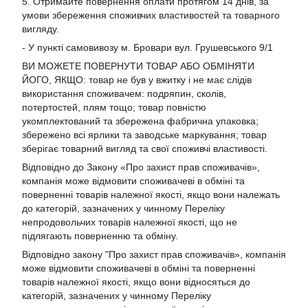
5. Отримайте повернення оплати протягом 14 днів, за
умови збереження споживчих властивостей та товарного
вигляду.
- У пункті самовивозу м. Бровари вул. Грушевського 9/1
ВИ МОЖЕТЕ ПОВЕРНУТИ ТОВАР АБО ОБМІНЯТИ
ЙОГО, ЯКЩО: товар не був у вжитку і не має слідів
використання споживачем: подряпин, сколів,
потертостей, плям тощо; товар повністю
укомплектований та збережена фабрична упаковка;
збережено всі ярлики та заводське маркування; товар
зберігає товарний вигляд та свої споживчі властивості.
Відповідно до Закону «Про захист прав споживачів»,
компанія може відмовити споживачеві в обміні та
поверненні товарів належної якості, якщо вони належать
до категорій, зазначених у чинному Переліку
непродовольчих товарів належної якості, що не
підлягають поверненню та обміну.
Відповідно закону
"Про захист прав споживачів»
, компанія
може відмовити споживачеві в обміні та поверненні
товарів належної якості, якщо вони відносяться до
категорій, зазначених у чинному
Переліку