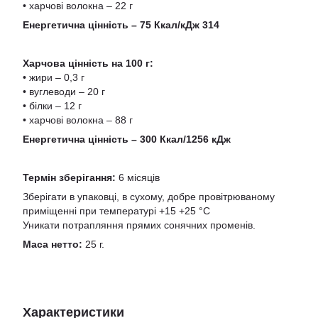
• харчові волокна – 22 г
Енергетична цінність – 75 Ккал/кДж 314
Харчова цінність на 100 г:
• жири – 0,3 г
• вуглеводи – 20 г
• білки – 12 г
• харчові волокна – 88 г
Енергетична цінність – 300 Ккал/1256 кДж
Термін зберігання:
6 місяців
Зберігати в упаковці, в сухому, добре провітрюваному
приміщенні при температурі +15 +25 °С
Уникати потрапляння прямих сонячних променів.
Маса нетто:
25 г.
Характеристики