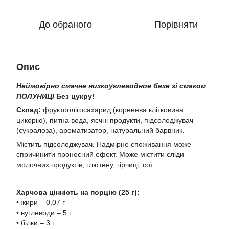
До обраного
Порівняти
Опис
Неймовірно смачне низкоуглеводное безе зі смаком
ПОЛУНИЦІ
Без цукру!
Склад:
фруктоолігосахарид (коренева клітковина
цикорію), питна вода, яєчні продукти, підсолоджувач
(сукралоза), ароматизатор, натуральний барвник.
Містить
підсолоджувач
. Надмірне споживання може
спричинити проносний ефект. Може містити сліди
молочних продуктів, глютену, гірчиці, сої.
Харчова цінність на порцію (25 г):
• жири – 0,07 г
• вуглеводи – 5 г
• білки – 3 г