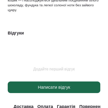
кошик — і насолоджуйтеся ідеальним поєднанням білого
шоколаду, фундука та легкої солоної ноти без зайвого
цукру.
Відгуки
Додайте перший відгук
Написати відгук
Доставка
Оплата
Гарантія
Повернення