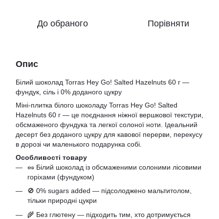
До обраного
Порівняти
Опис
Білий шоколад Torras Hey Go! Salted Hazelnuts 60 г —
фундук, сіль і 0% доданого цукру
Міні‑плитка білого шоколаду Torras Hey Go! Salted
Hazelnuts 60 г — це поєднання ніжної вершкової текстури,
обсмаженого фундука та легкої солоної ноти. Ідеальний
десерт без доданого цукру для кавової перерви, перекусу
в дорозі чи маленького подарунка собі.
Особливості товару
🥜 Білий шоколад із обсмаженими солоними лісовими
горіхами (фундуком)
🚫 0% sugars added — підсолоджено мальтитолом,
тільки природні цукри
🌾 Без глютену — підходить тим, хто дотримується