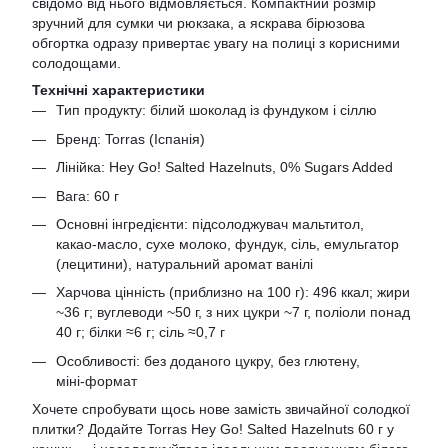
свідомо від нього відмовляється. Компактний розмір
зручний для сумки чи рюкзака, а яскрава бірюзова
обгортка одразу привертає увагу на полиці з корисними
солодощами.
Технічні характеристики
Тип продукту: білий шоколад із фундуком і сіллю
Бренд: Torras (Іспанія)
Лінійка: Hey Go! Salted Hazelnuts, 0% Sugars Added
Вага: 60 г
Основні інгредієнти: підсолоджувач мальтитол,
какао‑масло, сухе молоко, фундук, сіль, емульгатор
(лецитини), натуральний аромат ванілі
Харчова цінність (приблизно на 100 г): 496 ккал; жири
~36 г; вуглеводи ~50 г, з них цукри ~7 г, поліоли понад
40 г; білки ≈6 г; сіль ≈0,7 г
Особливості: без доданого цукру, без глютену,
міні‑формат
Хочете спробувати щось нове замість звичайної солодкої
плитки? Додайте Torras Hey Go! Salted Hazelnuts 60 г у