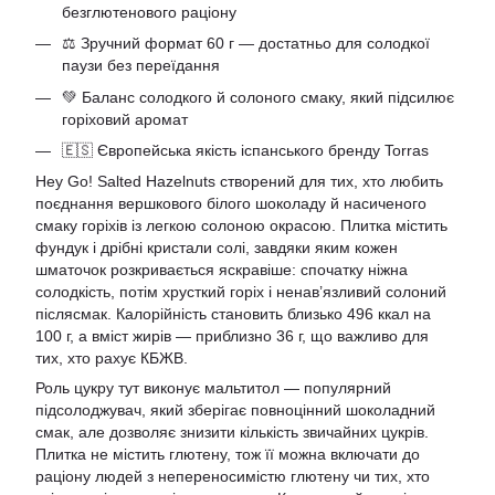
безглютенового раціону
⚖️ Зручний формат 60 г — достатньо для солодкої
паузи без переїдання
💚 Баланс солодкого й солоного смаку, який підсилює
горіховий аромат
🇪🇸 Європейська якість іспанського бренду Torras
Hey Go! Salted Hazelnuts створений для тих, хто любить
поєднання вершкового білого шоколаду й насиченого
смаку горіхів із легкою солоною окрасою. Плитка містить
фундук і дрібні кристали солі, завдяки яким кожен
шматочок розкривається яскравіше: спочатку ніжна
солодкість, потім хрусткий горіх і ненав’язливий солоний
післясмак. Калорійність становить близько 496 ккал на
100 г, а вміст жирів — приблизно 36 г, що важливо для
тих, хто рахує КБЖВ.
Роль цукру тут виконує мальтитол — популярний
підсолоджувач, який зберігає повноцінний шоколадний
смак, але дозволяє знизити кількість звичайних цукрів.
Плитка не містить глютену, тож її можна включати до
раціону людей з непереносимістю глютену чи тих, хто