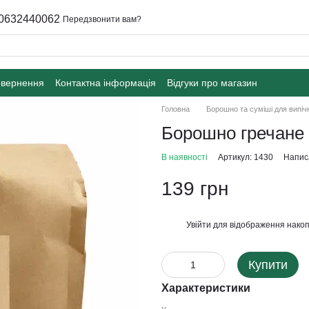
0632440062
Передзвонити вам?
овернення
Контактна інформація
Відгуки про магазин
Головна
Борошно та суміші для випіч
Борошно гречане 
В наявності
Артикул: 1430
Написа
139 грн
Увійти
для відображення накоп
%
Купити
Характеристики