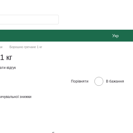
Укр
ки
Борошно гречане 1 кг
1 кг
ти відгук
Порівняти
В бажання
ичувальної знижки