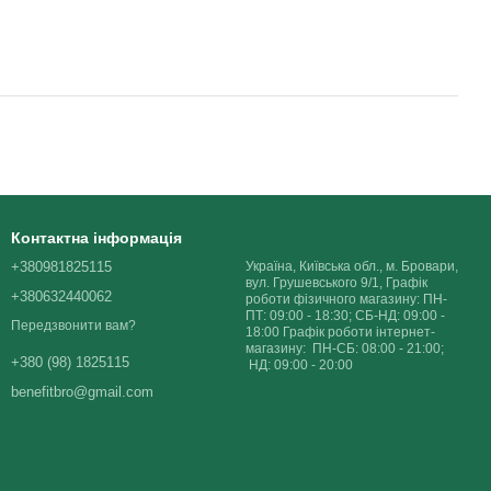
Контактна інформація
+380981825115
Україна, Київська обл., м. Бровари,
вул. Грушевського 9/1, Графік
+380632440062
роботи фізичного магазину: ПН-
ПТ: 09:00 - 18:30; СБ-НД: 09:00 -
Передзвонити вам?
18:00 Графік роботи інтернет-
магазину: ПН-СБ: 08:00 - 21:00;
+380 (98) 1825115
НД: 09:00 - 20:00
benefitbro@gmail.com