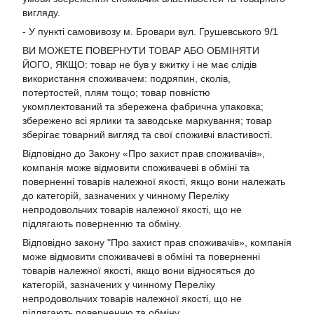
вигляду.
- У пункті самовивозу м. Бровари вул. Грушевського 9/1
ВИ МОЖЕТЕ ПОВЕРНУТИ ТОВАР АБО ОБМІНЯТИ
ЙОГО, ЯКЩО: товар не був у вжитку і не має слідів
використання споживачем: подряпин, сколів,
потертостей, плям тощо; товар повністю
укомплектований та збережена фабрична упаковка;
збережено всі ярлики та заводське маркування; товар
зберігає товарний вигляд та свої споживчі властивості.
Відповідно до Закону «Про захист прав споживачів»,
компанія може відмовити споживачеві в обміні та
поверненні товарів належної якості, якщо вони належать
до категорій, зазначених у чинному Переліку
непродовольчих товарів належної якості, що не
підлягають поверненню та обміну.
Відповідно закону
"Про захист прав споживачів»
, компанія
може відмовити споживачеві в обміні та поверненні
товарів належної якості, якщо вони відносяться до
категорій, зазначених у чинному
Переліку
непродовольчих товарів належної якості, що не
підлягають поверненню та обміну
.