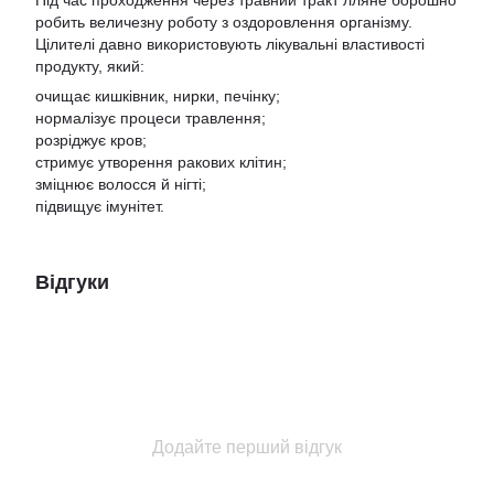
Під час проходження через травний тракт лляне борошно
робить величезну роботу з оздоровлення організму.
Цілителі давно використовують лікувальні властивості
продукту, який:
очищає кишківник, нирки, печінку;
нормалізує процеси травлення;
розріджує кров;
стримує утворення ракових клітин;
зміцнює волосся й нігті;
підвищує імунітет.
Відгуки
Додайте перший відгук