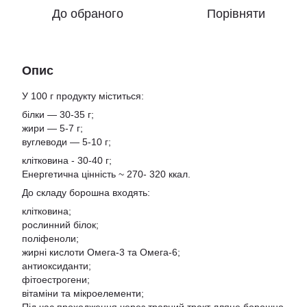
До обраного
Порівняти
Опис
У 100 г продукту міститься:
білки — 30-35 г;
жири — 5-7 г;
вуглеводи — 5-10 г;
клітковина - 30-40 г;
Енергетична цінність ~ 270- 320 ккал.
До складу борошна входять:
клітковина;
рослинний білок;
поліфеноли;
жирні кислоти Омега-3 та Омега-6;
антиоксиданти;
фітоестрогени;
вітаміни та мікроелементи;