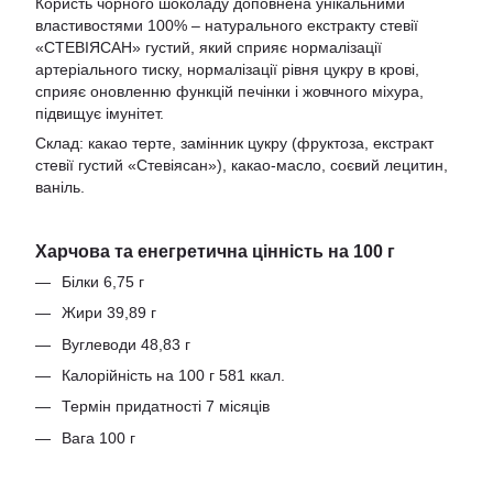
Користь чорного шоколаду доповнена унікальними
властивостями 100% – натурального екстракту стевії
«СТЕВІЯСАН» густий, який сприяє нормалізації
артеріального тиску, нормалізації рівня цукру в крові,
сприяє оновленню функцій печінки і жовчного міхура,
підвищує імунітет.
Склад: какао терте, замінник цукру (фруктоза, екстракт
стевії густий «Стевіясан»), какао-масло, соєвий лецитин,
ваніль.
Харчова та енегретична цінність на 100 г
Білки 6,75 г
Жири 39,89 г
Вуглеводи 48,83 г
Калорійність на 100 г 581 ккал.
Термін придатності 7 місяців
Вага 100 г