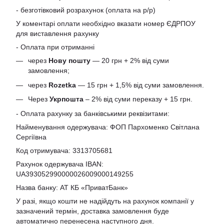
- безготівковий розрахунок (оплата на р/р)
У коментарі оплати необхідно вказати номер ЄДРПОУ
для виставлення рахунку
- Оплата при отриманні
через
Нову пошту
— 20 грн + 2% від суми
замовлення;
через
Rozetka
— 15 грн + 1,5% від суми замовлення.
Через
Укрпошта
– 2% від суми переказу + 15 грн.
- Оплата рахунку за банківськими реквізитами:
Найменування одержувача: ФОП Пархоменко Світлана
Сергіївна
Код отримувача: 3313705681
Рахунок одержувача IBAN:
UA393052990000026009000149255
Назва банку: АТ КБ «ПриватБанк»
У разі, якщо кошти не надійдуть на рахунок компанії у
зазначений термін, доставка замовлення буде
автоматично перенесена наступного дня.