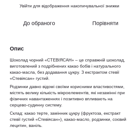
Увійти
для відображення накопичувальної знижки
%
До обраного
Порівняти
Опис
Шоколад чорний «СТЕВІЯСАН» – це справжній шоколад,
виготовлений з подрібнених какао бобів і натурального
какао-масла, без додавання цукру. З екстрактом стевії
«Стевіясан» густий.
Родзинки давно відомі своїми корисними властивостями,
містять велику кількість мікроелементів, які незамінні при
фізичних навантаженнях і позитивно впливають на
серцево-судинну систему.
Склад: какао терте, замінник цукру (фруктоза, екстракт
стевії густий «Стевіясан»), какао-масло, родзинки, соєвий
лецитин, ваніль.