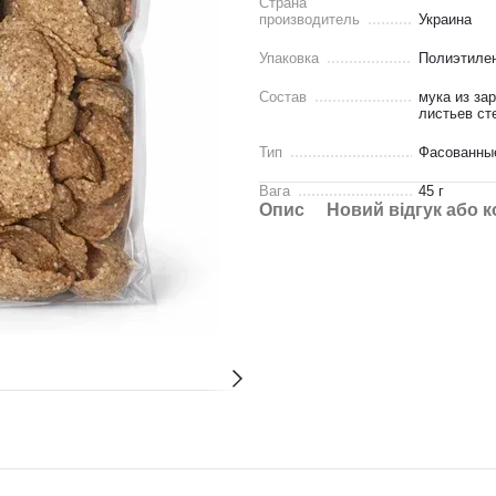
Страна
производитель
Украина
Упаковка
Полиэтилен
Состав
мука из за
листьев ст
Тип
Фасованны
Вага
45 г
Опис
Новий відгук або 