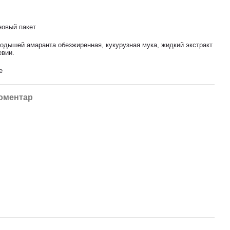
овый пакет
родышей амаранта обезжиренная, кукурузная мука, жидкий экстракт
евии.
е
коментар