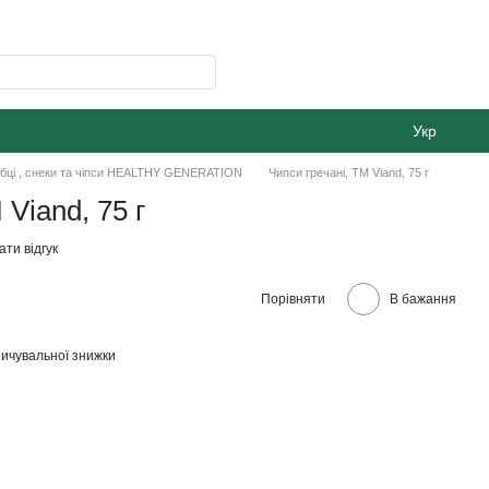
Укр
ібці , снеки та чіпси HEALTHY GENERATION
Чипси гречані, ТМ Viand, 75 г
 Viand, 75 г
ти відгук
Порівняти
В бажання
ичувальної знижки