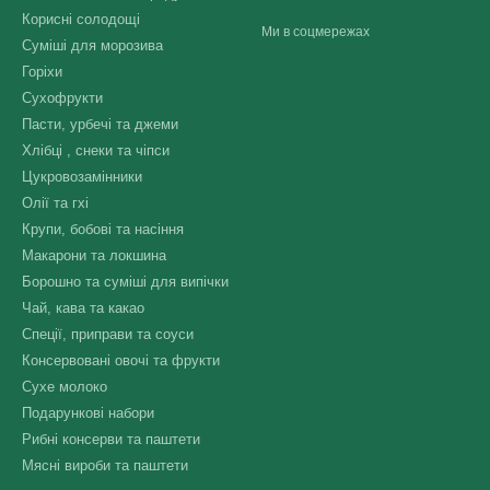
Корисні солодощі
Ми в соцмережах
Суміші для морозива
Горіхи
Сухофрукти
Пасти, урбечі та джеми
Хлібці , снеки та чіпси
Цукровозамінники
Олії та гхі
Крупи, бобові та насіння
Макарони та локшина
Борошно та суміші для випічки
Чай, кава та какао
Спеції, приправи та соуси
Консервовані овочі та фрукти
Сухе молоко
Подарункові набори
Рибні консерви та паштети
Мясні вироби та паштети