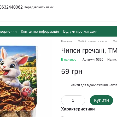
0632440062
Передзвонити вам?
овернення
Контактна інформація
Відгуки про магазин
Головна
Хлібці , снеки та чіпси
Хл
Чипси гречані, ТМ
В наявності
Артикул: 5326
Написа
59 грн
Увійти
для відображення накоп
%
Купити
Характеристики