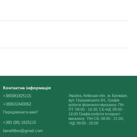
Контактна інформація
+380981825115
Україна, Київська обл., м. Бровари,
вул. Грушевського 9/1, Графік
+380632440062
роботи фізичного магазину: ПН-
ПТ: 09:00 - 18:30; СБ-НД: 09:00 -
Передзвонити вам?
18:00 Графік роботи інтернет-
магазину: ПН-СБ: 08:00 - 21:00;
+380 (98) 1825115
НД: 09:00 - 20:00
benefitbro@gmail.com