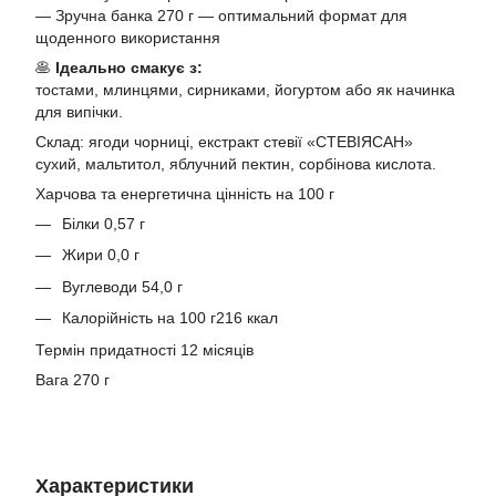
— Зручна банка 270 г — оптимальний формат для
щоденного використання
🥞
Ідеально смакує з:
тостами, млинцями, сирниками, йогуртом або як начинка
для випічки.
Склад: ягоди чорниці, екстракт стевії «СТЕВІЯСАН»
сухий, мальтитол, яблучний пектин, сорбінова кислота.
Харчова та енергетична цінність на 100 г
Білки 0,57 г
Жири 0,0 г
Вуглеводи 54,0 г
Калорійність на 100 г216 ккал
Термін придатності 12 місяців
Вага 270 г
Характеристики