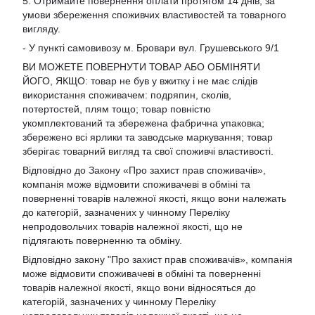
5. Отримайте повернення оплати протягом 14 днів, за
умови збереження споживчих властивостей та товарного
вигляду.
- У пункті самовивозу м. Бровари вул. Грушевського 9/1
ВИ МОЖЕТЕ ПОВЕРНУТИ ТОВАР АБО ОБМІНЯТИ
ЙОГО, ЯКЩО: товар не був у вжитку і не має слідів
використання споживачем: подряпин, сколів,
потертостей, плям тощо; товар повністю
укомплектований та збережена фабрична упаковка;
збережено всі ярлики та заводське маркування; товар
зберігає товарний вигляд та свої споживчі властивості.
Відповідно до Закону «Про захист прав споживачів»,
компанія може відмовити споживачеві в обміні та
поверненні товарів належної якості, якщо вони належать
до категорій, зазначених у чинному Переліку
непродовольчих товарів належної якості, що не
підлягають поверненню та обміну.
Відповідно закону
"Про захист прав споживачів»
, компанія
може відмовити споживачеві в обміні та поверненні
товарів належної якості, якщо вони відносяться до
категорій, зазначених у чинному
Переліку