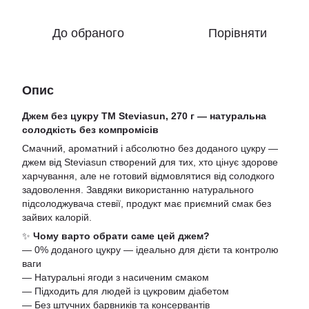
До обраного
Порівняти
Опис
Джем без цукру ТМ Steviasun, 270 г — натуральна
солодкість без компромісів
Смачний, ароматний і абсолютно без доданого цукру —
джем від Steviasun створений для тих, хто цінує здорове
харчування, але не готовий відмовлятися від солодкого
задоволення. Завдяки використанню натурального
підсолоджувача стевії, продукт має приємний смак без
зайвих калорій.
✨
Чому варто обрати саме цей джем?
— 0% доданого цукру — ідеально для дієти та контролю
ваги
— Натуральні ягоди з насиченим смаком
— Підходить для людей із цукровим діабетом
— Без штучних барвників та консервантів