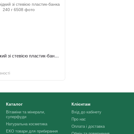
Цикорій рідкий зі стевією пластик-банка 240 г
вності
Каталог
Клієнтам
Вітаміни та мінерали,
Вхід до кабінету
суперфуди
Про нас
Натуральна косметика
Оплата і доставка
ЕКО товари для прибирання
Обмін та повернення