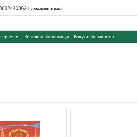
0632440062
Передзвонити вам?
овернення
Контактна інформація
Відгуки про магазин