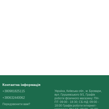
Контактна інформація
+380981825115
Україна, Київська обл., м. Бровари,
вул. Грушевського 9/1, Графік
+380632440062
роботи фізичного магазину: ПН-
ПТ: 09:00 - 18:30; СБ-НД: 09:00 -
Передзвонити вам?
18:00 Графік роботи інтернет-