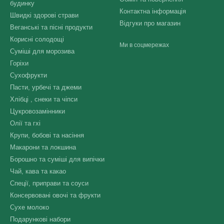
будинку
Контактна інформація
Швидкі здорові страви
Відгуки про магазин
Веганські та пісні продукти
Корисні солодощі
Ми в соцмережах
Суміші для морозива
Горіхи
Сухофрукти
Пасти, урбечі та джеми
Хлібці , снеки та чіпси
Цукровозамінники
Олії та гхі
Крупи, бобові та насіння
Макарони та локшина
Борошно та суміші для випічки
Чай, кава та какао
Спеції, приправи та соуси
Консервовані овочі та фрукти
Сухе молоко
Подарункові набори