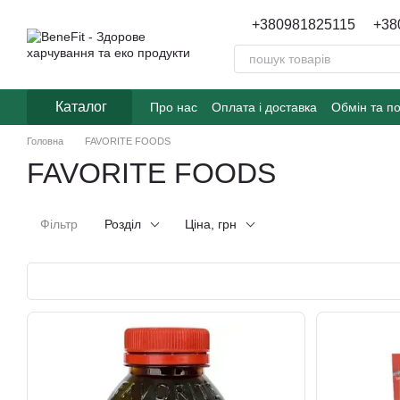
Перейти до основного контенту
+380981825115
+38
Каталог
Про нас
Оплата і доставка
Обмін та п
Головна
FAVORITE FOODS
FAVORITE FOODS
Фільтр
Розділ
Ціна, грн