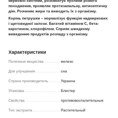
нервової системи, розсмоктує пухлини різного
походження, проявляє протизапальну, антисептичну
дію. Розчиняє жири та виводить їх з організму.
Корінь петрушки
– нормалізує функцію надниркових
і щитовидної залози. Багатий вітаміном С, бета-
каротином, хлорофілом. Сприяє швидкому
виведенню продуктів розпаду з організму.
Характеристики
Полезные вещества
железо
Для улучшения
сна
Страна производитель
Украина
Упаковка
Блистер
Свойства
противовоспалительные
Тип экстракта
Растительный