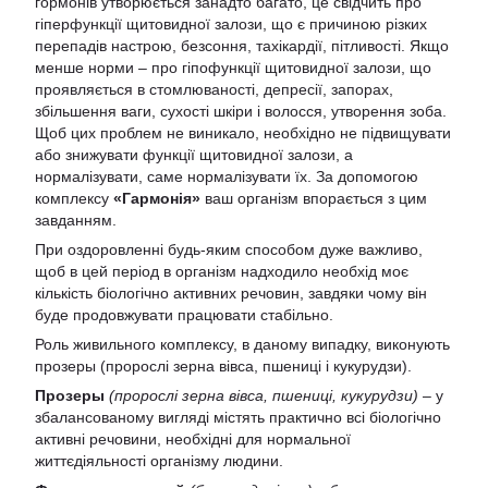
гормонів утворюється занадто багато, це свідчить про
гіперфункції щитовидної залози, що є причиною різких
перепадів настрою, безсоння, тахікардії, пітливості. Якщо
менше норми – про гіпофункції щитовидної залози, що
проявляється в стомлюваності, депресії, запорах,
збільшення ваги, сухості шкіри і волосся, утворення зоба.
Щоб цих проблем не виникало, необхідно не підвищувати
або знижувати функції щитовидної залози, а
нормалізувати, саме нормалізувати їх. За допомогою
комплексу
«Гармонія»
ваш організм впорається з цим
завданням.
При оздоровленні будь-яким способом дуже важливо,
щоб в цей період в організм надходило необхід моє
кількість біологічно активних речовин, завдяки чому він
буде продовжувати працювати стабільно.
Роль живильного комплексу, в даному випадку, виконують
прозеры (пророслі зерна вівса, пшениці і кукурудзи).
Прозеры
(пророслі зерна вівса, пшениці, кукурудзи)
– у
збалансованому вигляді містять практично всі біологічно
активні речовини, необхідні для нормальної
життєдіяльності організму людини.