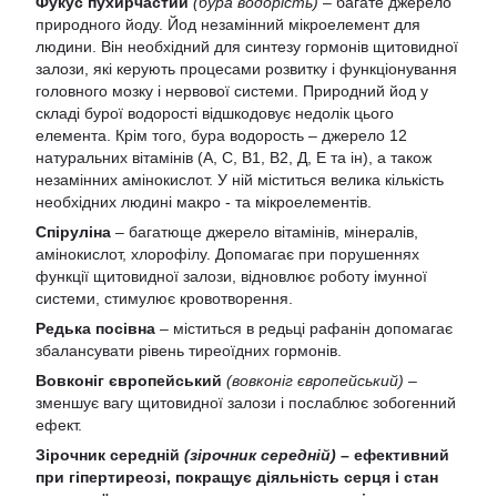
Фукус пухирчастий
(бура водорість)
– багате джерело
природного йоду. Йод незамінний мікроелемент для
людини. Він необхідний для синтезу гормонів щитовидної
залози, які керують процесами розвитку і функціонування
головного мозку і нервової системи. Природний йод у
складі бурої водорості відшкодовує недолік цього
елемента. Крім того, бура водорость – джерело 12
натуральних вітамінів (А, С, В1, В2, Д, Е та ін), а також
незамінних амінокислот. У ній міститься велика кількість
необхідних людині макро - та мікроелементів.
Спіруліна
– багатюще джерело вітамінів, мінералів,
амінокислот, хлорофілу. Допомагає при порушеннях
функції щитовидної залози, відновлює роботу імунної
системи, стимулює кровотворення.
Редька посівна
– міститься в редьці рафанін допомагає
збалансувати рівень тиреоїдних гормонів.
Вовконіг європейський
(вовконіг європейський)
–
зменшує вагу щитовидної залози і послаблює зобогенний
ефект.
Зірочник середній
(зірочник середній)
– ефективний
при гіпертиреозі, покращує діяльність серця і стан