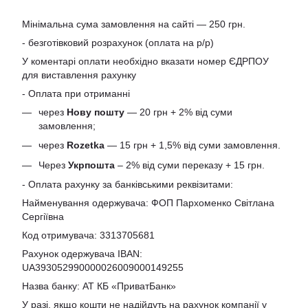
Мінімальна сума замовлення на сайті — 250 грн.
- безготівковий розрахунок (оплата на р/р)
У коментарі оплати необхідно вказати номер ЄДРПОУ
для виставлення рахунку
- Оплата при отриманні
через
Нову пошту
— 20 грн + 2% від суми
замовлення;
через
Rozetka
— 15 грн + 1,5% від суми замовлення.
Через
Укрпошта
– 2% від суми переказу + 15 грн.
- Оплата рахунку за банківськими реквізитами:
Найменування одержувача: ФОП Пархоменко Світлана
Сергіївна
Код отримувача: 3313705681
Рахунок одержувача IBAN:
UA393052990000026009000149255
Назва банку: АТ КБ «ПриватБанк»
У разі, якщо кошти не надійдуть на рахунок компанії у