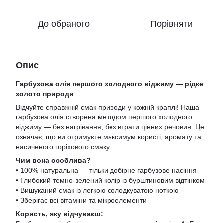
До обраного
Порівняти
Опис
Гарбузова олія першого холодного віджиму — рідке
золото природи
Відчуйте справжній смак природи у кожній краплі! Наша
гарбузова олія створена методом першого холодного
віджиму — без нагрівання, без втрати цінних речовин. Це
означає, що ви отримуєте максимум користі, аромату та
насиченого горіхового смаку.
Чим вона особлива?
• 100% натуральна — тільки добірне гарбузове насіння
• Глибокий темно-зелений колір із бурштиновим відтінком
• Вишуканий смак із легкою солодкуватою ноткою
• Зберігає всі вітаміни та мікроелементи
Користь, яку відчуваєш: