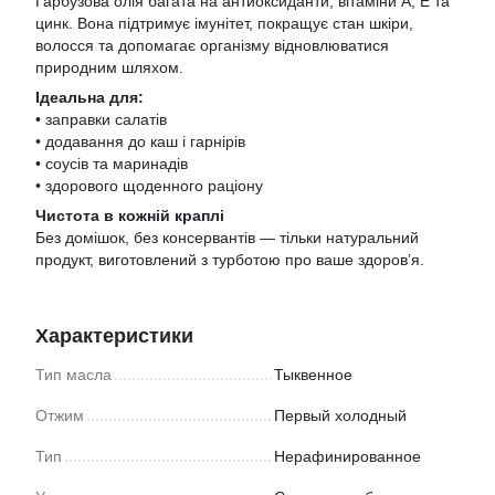
Гарбузова олія багата на антиоксиданти, вітаміни A, E та
цинк. Вона підтримує імунітет, покращує стан шкіри,
волосся та допомагає організму відновлюватися
природним шляхом.
Ідеальна для:
• заправки салатів
• додавання до каш і гарнірів
• соусів та маринадів
• здорового щоденного раціону
Чистота в кожній краплі
Без домішок, без консервантів — тільки натуральний
продукт, виготовлений з турботою про ваше здоров’я.
Характеристики
Тип масла
Тыквенное
Отжим
Первый холодный
Тип
Нерафинированное