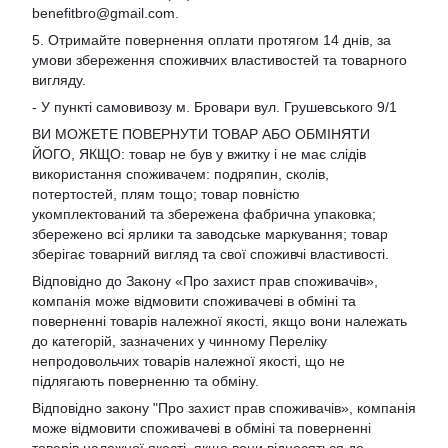
benefitbro@gmail.com
.
5. Отримайте повернення оплати протягом 14 днів, за
умови збереження споживчих властивостей та товарного
вигляду.
- У пункті самовивозу м. Бровари вул. Грушевського 9/1
ВИ МОЖЕТЕ ПОВЕРНУТИ ТОВАР АБО ОБМІНЯТИ
ЙОГО, ЯКЩО: товар не був у вжитку і не має слідів
використання споживачем: подряпин, сколів,
потертостей, плям тощо; товар повністю
укомплектований та збережена фабрична упаковка;
збережено всі ярлики та заводське маркування; товар
зберігає товарний вигляд та свої споживчі властивості.
Відповідно до Закону «Про захист прав споживачів»,
компанія може відмовити споживачеві в обміні та
поверненні товарів належної якості, якщо вони належать
до категорій, зазначених у чинному Переліку
непродовольчих товарів належної якості, що не
підлягають поверненню та обміну.
Відповідно закону
"Про захист прав споживачів»
, компанія
може відмовити споживачеві в обміні та поверненні