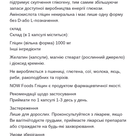
підтримує скупчення глікогену, тим самим збільшуючи
запаси доступної виробництва енергії глюкози.
Амінокислота гліцин некиральна і має лише одну форму
без D-або L-позначення.
склад
Склад (в 1 капсулі міститься):
Гліцин (вільна форма) 1000 мг
Інші інгредієнти
Желатин (капсули), магнію стеарат (рослинний джерело)
і діоксид кремнію.
Не виробляється з пшениці, глютена, сої, молока, яєць,
риби, ракоподібних та горіхів.
NOW Foods Гліцин є продуктом фармацевтичної якості.
Рекомендації щодо застосування
Приймати по 1 капсулі 1-3 десь у день.
Застереження
Лише для дорослих. Проконсультуйтеся з лікарем, якщо
Ви вагітні/годуєте грудьми, приймаєте лікарські препарати
або страждаєте на будь-які захворювання.
Умови зберігання