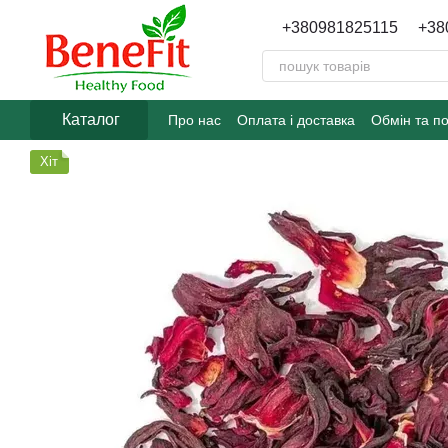
Перейти до основного контенту
+380981825115
+38
Каталог
Про нас
Оплата і доставка
Обмін та п
Хіт