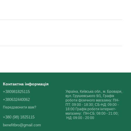
Контактна інформація
+380981825115
Україна, Київська обл., м. Бровари,
вул. Грушевського 9/1, Графік
+380632440062
роботи фізичного магазину: ПН-
ПТ: 09:00 - 18:30; СБ-НД: 09:00 -
Передзвонити вам?
18:00 Графік роботи інтернет-
магазину: ПН-СБ: 08:00 - 21:00;
+380 (98) 1825115
НД: 09:00 - 20:00
benefitbro@gmail.com