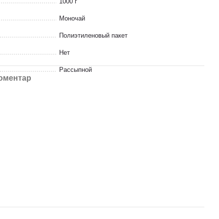
1000 г
Моночай
Полиэтиленовый пакет
Нет
Рассыпной
коментар