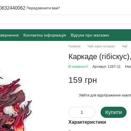
0632440062
Передзвонити вам?
овернення
Контактна інформація
Відгуки про магазин
Головна
Чай, кава та какао
Чай
Каркаде (гібіскус
В наявності
Артикул: 1267-11
Нап
159 грн
Увійти
для відображення накоп
%
Купити
Характеристики