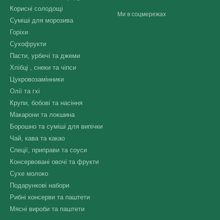
Корисні солодощі
Ми в соцмережах
Суміші для морозива
Горіхи
Сухофрукти
Пасти, урбечі та джеми
Хлібці , снеки та чіпси
Цукровозамінники
Олії та гхі
Крупи, бобові та насіння
Макарони та локшина
Борошно та суміші для випічки
Чай, кава та какао
Спеції, приправи та соуси
Консервовані овочі та фрукти
Сухе молоко
Подарункові набори
Рибні консерви та паштети
Мясні вироби та паштети