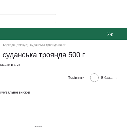
Укр
Каркаде (гібіскус), суданська троянда 500 г
), суданська троянда 500 г
исати відгук
Порівняти
В бажання
ичувальної знижки