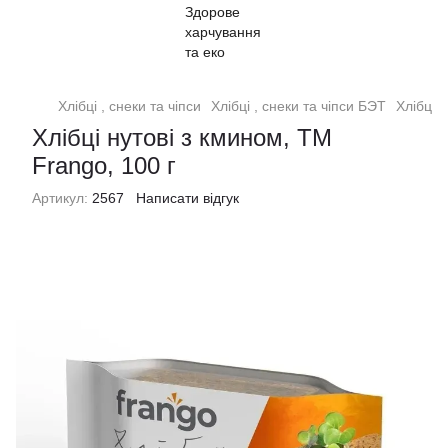
Хлібці , снеки та чіпси
Хлібці , снеки та чіпси БЭТ
Хлібці 
Хлібці нутові з кмином, ТМ
Frango, 100 г
Артикул:
2567
Написати відгук