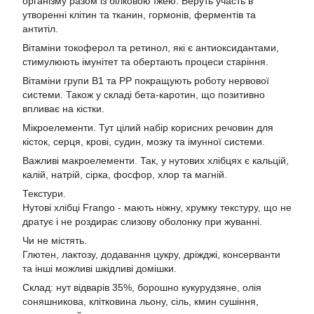
організму разом із білковою їжею. Беруть участь в
утворенні клітин та тканин, гормонів, ферментів та
антитіл.
Вітаміни токоферол та ретинол, які є антиоксидантами,
стимулюють імунітет та обертають процеси старіння.
Вітаміни групи В1 та PP покращують роботу нервової
системи. Також у складі бета-каротин, що позитивно
впливає на кістки.
Мікроелементи. Тут цілий набір корисних речовин для
кісток, серця, крові, судин, мозку та імунної системи.
Важливі макроелементи. Так, у нутових хлібцях є кальцій,
калій, натрій, сірка, фосфор, хлор та магній.
Текстури.
Нутові хлібці Frango - мають ніжну, хрумку текстуру, що не
дратує і не роздирає слизову оболонку при жуванні.
Чи не містять.
Глютен, лактозу, додавання цукру, дріжджі, консерванти
та інші можливі шкідливі домішки.
Склад: нут відварів 35%, борошно кукурудзяне, олія
соняшникова, клітковина льону, сіль, кмин сушіння,