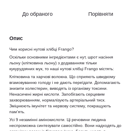
До обраного
Порівняти
Опис
Чим корисні нутові хлібці Frango?
Оскільки основними інгредієнтами є нут, шрот насіння
льону (клітковина льону) з додаванням тільки
кукурудзяних мук, то наші нутові хлібці Frango містять:
Клітковина та харчові волокна. Що сприяють швидкому
вгамовуванню голоду і не дають переїдати. Допомагають
знизити холестерин, виводять із організму токсини.
Ненасичені жирні кислоти. Запобігають серцевим
захворюванням, нормалізують артеріальний тиск.
Зміцнюють імунітет та нервову систему, покращують
пам'ять.
Усі 9 незамінні амінокислоти. Ці речовини людина
неспроможна синтезувати самостійно. Вони надходять до