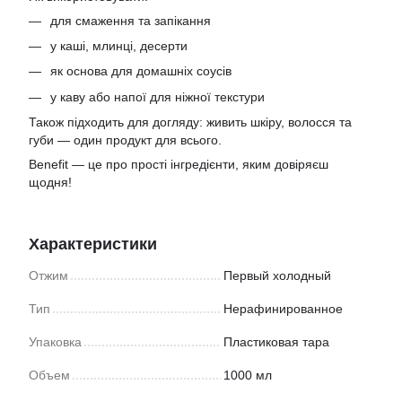
для смаження та запікання
у каші, млинці, десерти
як основа для домашніх соусів
у каву або напої для ніжної текстури
Також підходить для догляду: живить шкіру, волосся та
губи — один продукт для всього.
Benefit — це про прості інгредієнти, яким довіряєш
щодня!
Характеристики
Отжим
Первый холодный
Тип
Нерафинированное
Упаковка
Пластиковая тара
Объем
1000 мл