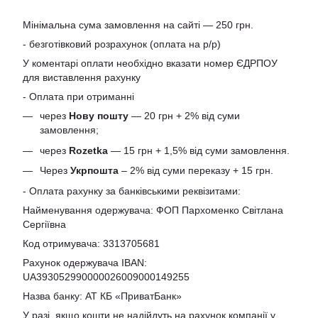
Мінімальна сума замовлення на сайті — 250 грн.
- безготівковий розрахунок (оплата на р/р)
У коментарі оплати необхідно вказати номер ЄДРПОУ
для виставлення рахунку
- Оплата при отриманні
через
Нову пошту
— 20 грн + 2% від суми
замовлення;
через
Rozetka
— 15 грн + 1,5% від суми замовлення.
Через
Укрпошта
– 2% від суми переказу + 15 грн.
- Оплата рахунку за банківськими реквізитами:
Найменування одержувача: ФОП Пархоменко Світлана
Сергіївна
Код отримувача: 3313705681
Рахунок одержувача IBAN:
UA393052990000026009000149255
Назва банку: АТ КБ «ПриватБанк»
У разі, якщо кошти не надійдуть на рахунок компанії у