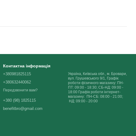
Контактна інформація
+380981825115
Україна, Київська обл., м. Бровари,
вул. Грушевського 9/1, Графік
+380632440062
роботи фізичного магазину: ПН-
ПТ: 09:00 - 18:30; СБ-НД: 09:00 -
Передзвонити вам?
18:00 Графік роботи інтернет-
магазину: ПН-СБ: 08:00 - 21:00;
+380 (98) 1825115
НД: 09:00 - 20:00
benefitbro@gmail.com