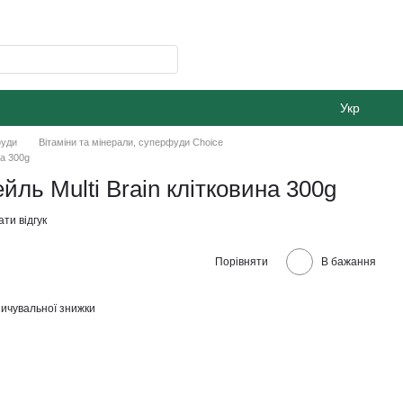
Укр
фуди
Вітаміни та мінерали, суперфуди Choice
на 300g
ль Multi Brain клітковина 300g
ти відгук
Порівняти
В бажання
ичувальної знижки