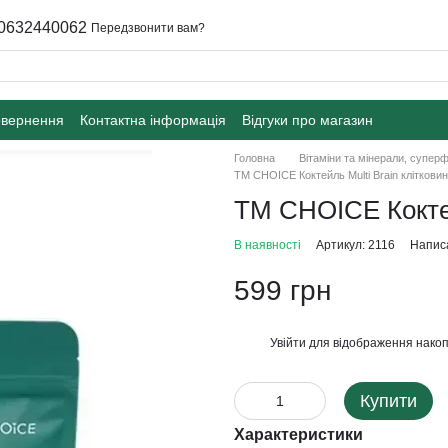
0632440062
Передзвонити вам?
овернення
Контактна інформація
Відгуки про магазин
Головна
Вітаміни та мінерали, супер
ТМ CHOICE Коктейль Multi Brain кліткови
ТМ CHOICE Коктей
В наявності
Артикул: 2116
Написа
599 грн
Увійти
для відображення накоп
%
Купити
Характеристики