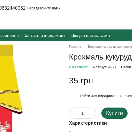
0632440062
Передзвонити вам?
овернення
Контактна інформація
Відгуки про магазин
Головна
Борошно та суміші для випіч
Крохмаль кукуруд
В наявності
Артикул: 4921
Написа
35 грн
Увійти
для відображення накоп
%
Купити
Характеристики