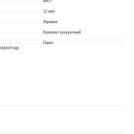
400 г
12 мес
Украина
Крахмал кукурузный
Пакет
коментар