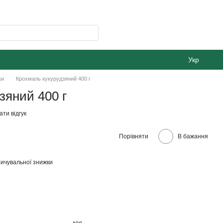
Укр
ки
Крохмаль кукурудзяний 400 г
зяний 400 г
ти відгук
Порівняти
В бажання
ичувальної знижки