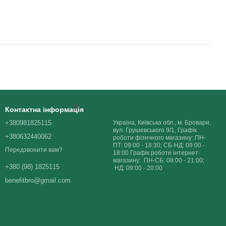
Контактна інформація
+380981825115
Україна, Київська обл., м. Бровари,
вул. Грушевського 9/1, Графік
+380632440062
роботи фізичного магазину: ПН-
ПТ: 09:00 - 18:30; СБ-НД: 09:00 -
Передзвонити вам?
18:00 Графік роботи інтернет-
магазину: ПН-СБ: 08:00 - 21:00;
+380 (98) 1825115
НД: 09:00 - 20:00
benefitbro@gmail.com