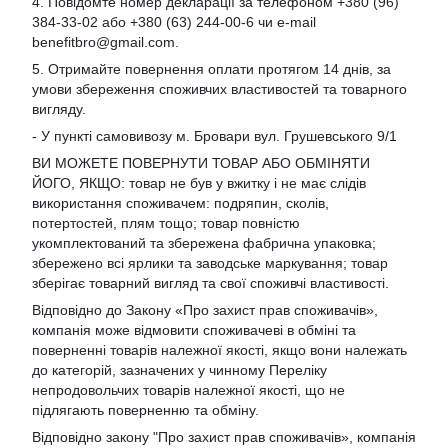
4. Повідомте номер декларації за телефоном +380 (96)
384-33-02 або +380 (63) 244-00-6 чи e-mail
benefitbro@gmail.com
.
5. Отримайте повернення оплати протягом 14 днів, за
умови збереження споживчих властивостей та товарного
вигляду.
- У пункті самовивозу м. Бровари вул. Грушевського 9/1
ВИ МОЖЕТЕ ПОВЕРНУТИ ТОВАР АБО ОБМІНЯТИ
ЙОГО, ЯКЩО: товар не був у вжитку і не має слідів
використання споживачем: подряпин, сколів,
потертостей, плям тощо; товар повністю
укомплектований та збережена фабрична упаковка;
збережено всі ярлики та заводське маркування; товар
зберігає товарний вигляд та свої споживчі властивості.
Відповідно до Закону «Про захист прав споживачів»,
компанія може відмовити споживачеві в обміні та
поверненні товарів належної якості, якщо вони належать
до категорій, зазначених у чинному Переліку
непродовольчих товарів належної якості, що не
підлягають поверненню та обміну.
Відповідно закону
"Про захист прав споживачів»
, компанія