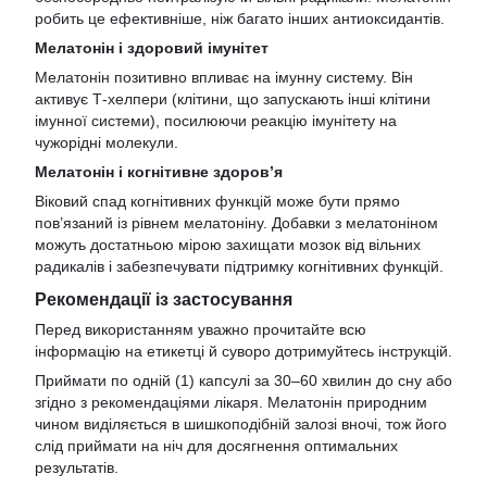
робить це ефективніше, ніж багато інших антиоксидантів.
Мелатонін і здоровий імунітет
Мелатонін позитивно впливає на імунну систему. Він
активує Т-хелпери (клітини, що запускають інші клітини
імунної системи), посилюючи реакцію імунітету на
чужорідні молекули.
Мелатонін і когнітивне здоров’я
Віковий спад когнітивних функцій може бути прямо
пов’язаний із рівнем мелатоніну. Добавки з мелатоніном
можуть достатньою мірою захищати мозок від вільних
радикалів і забезпечувати підтримку когнітивних функцій.
Рекомендації із застосування
Перед використанням уважно прочитайте всю
інформацію на етикетці й суворо дотримуйтесь інструкцій.
Приймати по одній (1) капсулі за 30–60 хвилин до сну або
згідно з рекомендаціями лікаря. Мелатонін природним
чином виділяється в шишкоподібній залозі вночі, тож його
слід приймати на ніч для досягнення оптимальних
результатів.