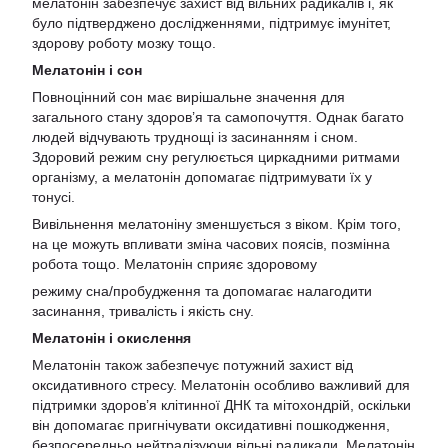
мелатонін забезпечує захист від вільних радикалів і, як
було підтверджено дослідженнями, підтримує імунітет,
здорову роботу мозку тощо.
Мелатонін і сон
Повноцінний сон має вирішальне значення для
загального стану здоров’я та самопочуття. Однак багато
людей відчувають труднощі із засинанням і сном.
Здоровий режим сну регулюється циркадними ритмами
організму, а мелатонін допомагає підтримувати їх у
тонусі.
Вивільнення мелатоніну зменшується з віком. Крім того,
на це можуть впливати зміна часових поясів, позмінна
робота тощо. Мелатонін сприяє здоровому
режиму сна/пробудження та допомагає налагодити
засинання, тривалість і якість сну.
Мелатонін і окислення
Мелатонін також забезпечує потужний захист від
оксидативного стресу. Мелатонін особливо важливий для
підтримки здоров’я клітинної ДНК та мітохондрій, оскільки
він допомагає пригнічувати оксидативні пошкодження,
безпосередньо нейтралізуючи вільні радикали. Мелатонін