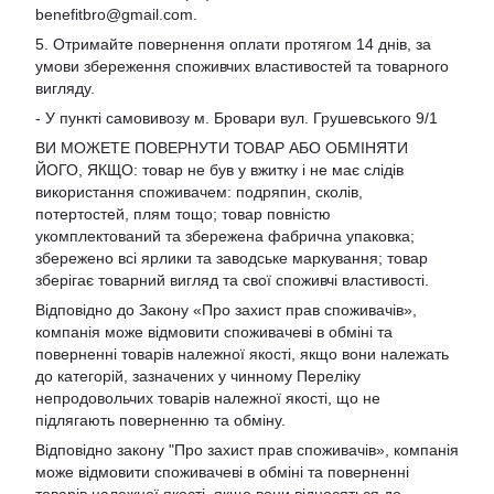
benefitbro@gmail.com
.
5. Отримайте повернення оплати протягом 14 днів, за
умови збереження споживчих властивостей та товарного
вигляду.
- У пункті самовивозу м. Бровари вул. Грушевського 9/1
ВИ МОЖЕТЕ ПОВЕРНУТИ ТОВАР АБО ОБМІНЯТИ
ЙОГО, ЯКЩО: товар не був у вжитку і не має слідів
використання споживачем: подряпин, сколів,
потертостей, плям тощо; товар повністю
укомплектований та збережена фабрична упаковка;
збережено всі ярлики та заводське маркування; товар
зберігає товарний вигляд та свої споживчі властивості.
Відповідно до Закону «Про захист прав споживачів»,
компанія може відмовити споживачеві в обміні та
поверненні товарів належної якості, якщо вони належать
до категорій, зазначених у чинному Переліку
непродовольчих товарів належної якості, що не
підлягають поверненню та обміну.
Відповідно закону
"Про захист прав споживачів»
, компанія
може відмовити споживачеві в обміні та поверненні