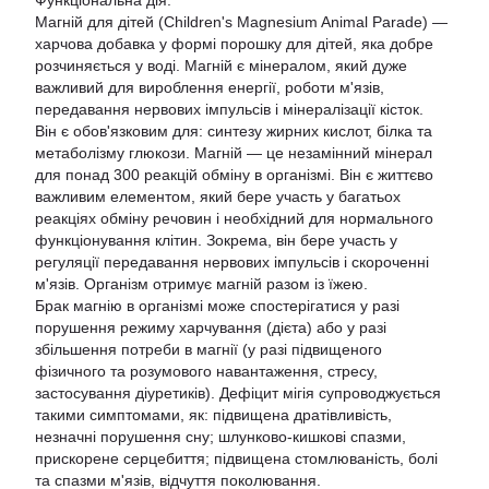
Функціональна дія:
Магній для дітей (Children's Magnesium Animal Parade) —
харчова добавка у формі порошку для дітей, яка добре
розчиняється у воді. Магній є мінералом, який дуже
важливий для вироблення енергії, роботи м'язів,
передавання нервових імпульсів і мінералізації кісток.
Він є обов'язковим для: синтезу жирних кислот, білка та
метаболізму глюкози. Магній — це незамінний мінерал
для понад 300 реакцій обміну в організмі. Він є життєво
важливим елементом, який бере участь у багатьох
реакціях обміну речовин і необхідний для нормального
функціонування клітин. Зокрема, він бере участь у
регуляції передавання нервових імпульсів і скороченні
м'язів. Організм отримує магній разом із їжею.
Брак магнію в організмі може спостерігатися у разі
порушення режиму харчування (дієта) або у разі
збільшення потреби в магнії (у разі підвищеного
фізичного та розумового навантаження, стресу,
застосування діуретиків). Дефіцит мігія супроводжується
такими симптомами, як: підвищена дратівливість,
незначні порушення сну; шлунково-кишкові спазми,
прискорене серцебиття; підвищена стомлюваність, болі
та спазми м'язів, відчуття поколювання.