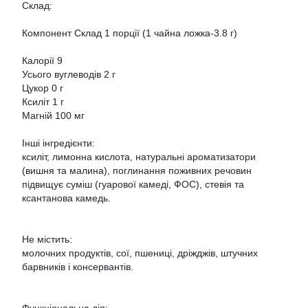
Склад:
Компонент Склад 1 порції (1 чайна ложка-3.8 г)
Калорії 9
Усього вуглеводів 2 г
Цукор 0 г
Ксиліт 1 г
Магній 100 мг
Інші інгредієнти:
ксиліт, лимонна кислота, натуральні ароматизатори
(вишня та малина), поглинання поживних речовин
підвищує суміш (гуарової камеді, ФОС), стевія та
ксантанова камедь.
Не містить:
молочних продуктів, сої, пшениці, дріжджів, штучних
барвників і консервантів.