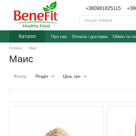
Перейти до основного контенту
+380981825115
+38
Каталог
Про нас
Оплата і доставка
Обмін та п
Головна
Маис
Маис
Фільтр
Розділ
Ціна, грн