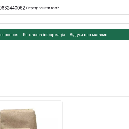
0632440062
Передзвонити вам?
овернення
Контактна інформація
Відгуки про магазин