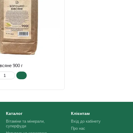
всяне 900 г
Каталог
Клієнтам
Вітаміни та мінерали,
Вхід до кабінету
суперфуди
Про нас