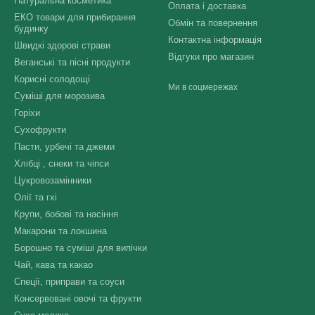
Натуральна косметика
Оплата і доставка
ЕКО товари для прибирання
Обмін та повернення
будинку
Контактна інформація
Швидкі здорові страви
Відгуки про магазин
Веганські та пісні продукти
Корисні солодощі
Ми в соцмережах
Суміші для морозива
Горіхи
Сухофрукти
Пасти, урбечі та джеми
Хлібці , снеки та чіпси
Цукровозамінники
Олії та гхі
Крупи, бобові та насіння
Макарони та локшина
Борошно та суміші для випічки
Чай, кава та какао
Спеції, приправи та соуси
Консервовані овочі та фрукти