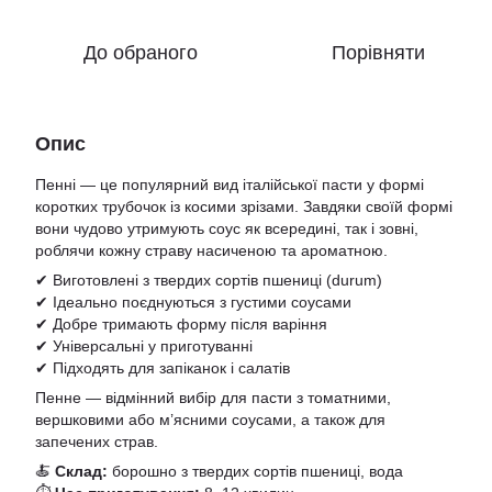
До обраного
Порівняти
Опис
Пенні — це популярний вид італійської пасти у формі
коротких трубочок із косими зрізами. Завдяки своїй формі
вони чудово утримують соус як всередині, так і зовні,
роблячи кожну страву насиченою та ароматною.
✔ Виготовлені з твердих сортів пшениці (durum)
✔ Ідеально поєднуються з густими соусами
✔ Добре тримають форму після варіння
✔ Універсальні у приготуванні
✔ Підходять для запіканок і салатів
Пенне — відмінний вибір для пасти з томатними,
вершковими або м’ясними соусами, а також для
запечених страв.
🍝
Склад:
борошно з твердих сортів пшениці, вода