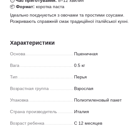
⏱
Час приготування:
8–12 хвилин
📦
Формат:
коротка паста
Ідеально поєднуються з овочами та простими соусами.
Розкривають справжній смак традиційної італійської кухні.
Характеристики
Основа
Пшеничная
Вага
0.5 кг
Тип
Перья
Возрастная группа
Взрослая
Упаковка
Полиэтиленовый пакет
Страна производитель
Италия
Возраст ребенка
С 12 месяцев