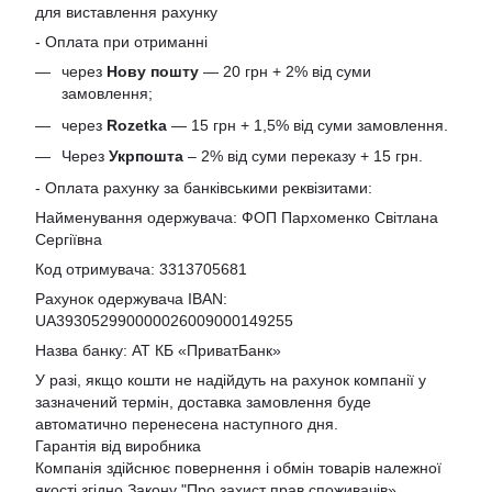
для виставлення рахунку
- Оплата при отриманні
через
Нову пошту
— 20 грн + 2% від суми
замовлення;
через
Rozetka
— 15 грн + 1,5% від суми замовлення.
Через
Укрпошта
– 2% від суми переказу + 15 грн.
- Оплата рахунку за банківськими реквізитами:
Найменування одержувача: ФОП Пархоменко Світлана
Сергіївна
Код отримувача: 3313705681
Рахунок одержувача IBAN:
UA393052990000026009000149255
Назва банку: АТ КБ «ПриватБанк»
У разі, якщо кошти не надійдуть на рахунок компанії у
зазначений термін, доставка замовлення буде
автоматично перенесена наступного дня.
Гарантія від виробника
Компанія здійснює повернення і обмін товарів належної
якості згідно Закону
"Про захист прав споживачів»
.