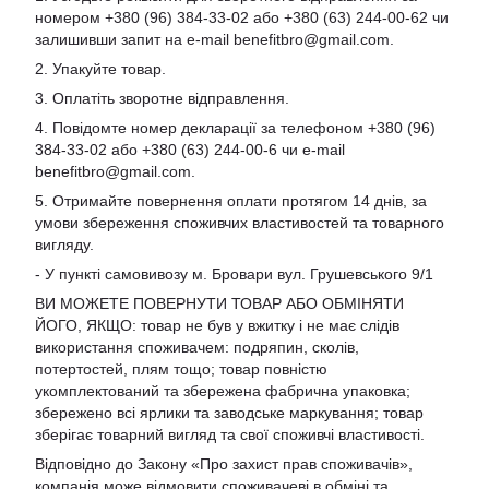
номером +380 (96) 384-33-02 або +380 (63) 244-00-62 чи
залишивши запит на e-mail
benefitbro@gmail.com
.
2. Упакуйте товар.
3. Оплатіть зворотне відправлення.
4. Повідомте номер декларації за телефоном +380 (96)
384-33-02 або +380 (63) 244-00-6 чи e-mail
benefitbro@gmail.com
.
5. Отримайте повернення оплати протягом 14 днів, за
умови збереження споживчих властивостей та товарного
вигляду.
- У пункті самовивозу м. Бровари вул. Грушевського 9/1
ВИ МОЖЕТЕ ПОВЕРНУТИ ТОВАР АБО ОБМІНЯТИ
ЙОГО, ЯКЩО: товар не був у вжитку і не має слідів
використання споживачем: подряпин, сколів,
потертостей, плям тощо; товар повністю
укомплектований та збережена фабрична упаковка;
збережено всі ярлики та заводське маркування; товар
зберігає товарний вигляд та свої споживчі властивості.
Відповідно до Закону «Про захист прав споживачів»,
компанія може відмовити споживачеві в обміні та