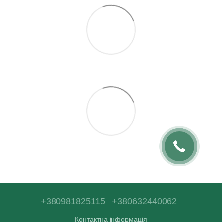
+380981825115
+380632440062
Контактна інформація