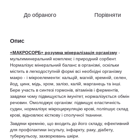
До обраного
Порівняти
Опис
«МАКРОСОРБ» розумна мінералізація організму
-
мультиминеральний комплекс і природний сорбент.
Нормалізує мінеральний баланс в організмі, оскільки
містить в легкодоступній формі всі необхідні організму
макро - і мікроелементи: кальцій, магній, кремній, селен,
йод, цинк, мідь, хром, залізо, калій, марганець та інші.
Бере участь в синтезі гормонів, вітамінів і ферментів,
завдяки чому підвищується імунітет, нормалізується обмін
речовин. Омолоджує організм: підвищує еластичність
судин, нормалізує мікроциркуляцію крові, поліпшує склад
крові, відновлює кісткову і сполучної тканини.
Завдяки кремнію, що входить до його складу, ефективний
для профілактики інсульту, інфаркту, раку, діабету,
туберкульозу, захворювань шкіри.