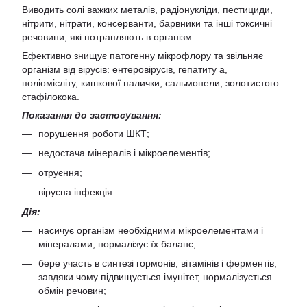
Виводить солі важких металів, радіонукліди, пестициди,
нітрити, нітрати, консерванти, барвники та інші токсичні
речовини, які потрапляють в організм.
Ефективно знищує патогенну мікрофлору та звільняє
організм від вірусів: ентеровірусів, гепатиту а,
поліомієліту, кишкової палички, сальмонели, золотистого
стафілокока.
Показання до застосування:
порушення роботи ШКТ;
недостача мінералів і мікроелементів;
отруєння;
вірусна інфекція.
Дія:
насичує організм необхідними мікроелементами і
мінералами, нормалізує їх баланс;
бере участь в синтезі гормонів, вітамінів і ферментів,
завдяки чому підвищується імунітет, нормалізується
обмін речовин;