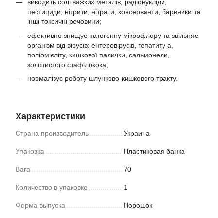
виводить солі важких металів, радіонукліди,
пестициди, нітрити, нітрати, консерванти, барвники та
інші токсичні речовини;
ефективно знищує патогенну мікрофлору та звільняє
організм від вірусів: ентеровірусів, гепатиту а,
поліомієліту, кишкової палички, сальмонели,
золотистого стафілокока;
нормалізує роботу шлунково-кишкового тракту.
Характеристики
Страна производитель
Украина
Упаковка
Пластиковая банка
Вага
70
Количество в упаковке
1
Форма выпуска
Порошок