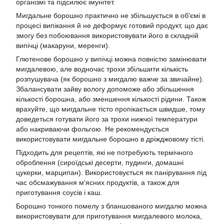
організмі та підсилює імунітет.
Мигдальне борошно практично не збільшується в об'ємі в
процесі випікання й не деформує готовий продукт, що дає
змогу без побоювання використовувати його в складній
випічці (макаруни, меренги).
Глютенове борошно у випічці можна повністю замінювати
мигдалевою, але водночас трохи збільшити кількість
розпушувача (як борошно з мигдалю важче за звичайне).
Збалансувати зайву вологу допоможе або збільшення
кількості борошна, або зменшення кількості рідини. Також
врахуйте, що мигдальне тісто пропікається швидше, тому
доведеться готувати його за трохи нижчої температури
або накриваючи фольгою. Не рекомендується
використовувати мигдальне борошно в дріжджовому тісті.
Підходить для рецептів, які не потребують термічного
оброблення (сироїдські десерти, пудинги, домашні
цукерки, марципан). Використовується як панірування під
час обсмажування м'ясних продуктів, а також для
приготування соусів і каш.
Борошно тонкого помелу з бланшованого мигдалю можна
використовувати для приготування мигдалевого молока,