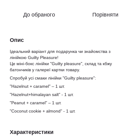
До обраного
Порівняти
Опис
Ідеальний варіант для подарунка чи знайомства з
лінійкою Guilty Pleasure!
Це міні-бокс лінійки "Guilty pleasure", склад та кбжу
батончиків у галереї картки товару.
Спробуй усі смаки лінійки "Guilty pleasure":
"Hazelnut + caramel" – 1 шт.
"Hazelnut+himalayan salt" - 1 шт.
"Peanut + caramel" – 1 шт.
"Соconut cookie + almond" - 1 шт.
Характеристики