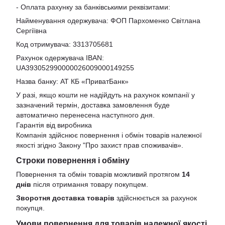
- Оплата рахунку за банківськими реквізитами:
Найменування одержувача: ФОП Пархоменко Світлана
Сергіївна
Код отримувача: 3313705681
Рахунок одержувача IBAN:
UA393052990000026009000149255
Назва банку: АТ КБ «ПриватБанк»
У разі, якщо кошти не надійдуть на рахунок компанії у
зазначений термін, доставка замовлення буде
автоматично перенесена наступного дня.
Гарантія від виробника
Компанія здійснює повернення і обмін товарів належної
якості згідно Закону
"Про захист прав споживачів»
.
Строки повернення і обміну
Повернення та обмін товарів можливий протягом
14
днів
після отримання товару покупцем.
Зворотня доставка товарів
здійснюється за рахунок
покупця.
Умови повернення для товарів належної якості