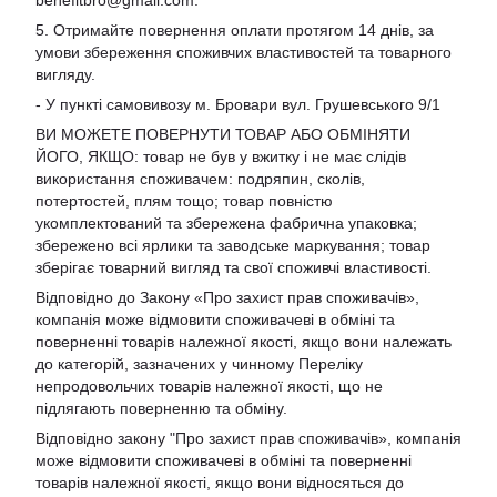
benefitbro@gmail.com
.
5. Отримайте повернення оплати протягом 14 днів, за
умови збереження споживчих властивостей та товарного
вигляду.
- У пункті самовивозу м. Бровари вул. Грушевського 9/1
ВИ МОЖЕТЕ ПОВЕРНУТИ ТОВАР АБО ОБМІНЯТИ
ЙОГО, ЯКЩО: товар не був у вжитку і не має слідів
використання споживачем: подряпин, сколів,
потертостей, плям тощо; товар повністю
укомплектований та збережена фабрична упаковка;
збережено всі ярлики та заводське маркування; товар
зберігає товарний вигляд та свої споживчі властивості.
Відповідно до Закону «Про захист прав споживачів»,
компанія може відмовити споживачеві в обміні та
поверненні товарів належної якості, якщо вони належать
до категорій, зазначених у чинному Переліку
непродовольчих товарів належної якості, що не
підлягають поверненню та обміну.
Відповідно закону
"Про захист прав споживачів»
, компанія
може відмовити споживачеві в обміні та поверненні
товарів належної якості, якщо вони відносяться до