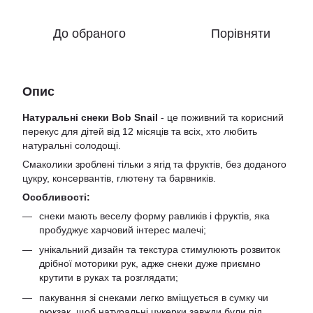
До обраного
Порівняти
Опис
Натуральні снеки Bob Snail
- це поживний та корисний
перекус для дітей від 12 місяців та всіх, хто любить
натуральні солодощі.
Смаколики зроблені тільки з ягід та фруктів, без доданого
цукру, консервантів, глютену та барвників.
Особливості:
снеки мають веселу форму равликів і фруктів, яка
пробуджує харчовий інтерес малечі;
унікальний дизайн та текстура стимулюють розвиток
дрібної моторики рук, адже снеки дуже приємно
крутити в руках та розглядати;
пакування зі снеками легко вміщується в сумку чи
рюкзак, щоб натуральні цукерки завжди були під