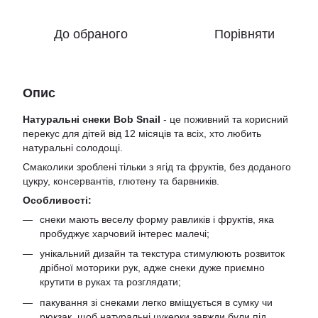
До обраного
Порівняти
Опис
Натуральні снеки Bob Snail
- це поживний та корисний
перекус для дітей від 12 місяців та всіх, хто любить
натуральні солодощі.
Смаколики зроблені тільки з ягід та фруктів, без доданого
цукру, консервантів, глютену та барвників.
Особливості:
снеки мають веселу форму равликів і фруктів, яка
пробуджує харчовий інтерес малечі;
унікальний дизайн та текстура стимулюють розвиток
дрібної моторики рук, адже снеки дуже приємно
крутити в руках та розглядати;
пакування зі снеками легко вміщується в сумку чи
рюкзак, щоб натуральні цукерки завжди були під