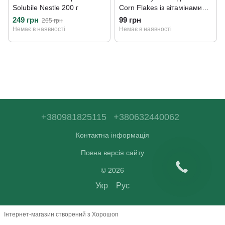
Solubile Nestle 200 г
Corn Flakes із вітамінами
250 г
249 грн
99 грн
265 грн
Немає в наявності
Немає в наявності
+380981825115
+380632440062
Контактна інформація
Повна версія сайту
© 2026
Укр
Рус
Інтернет-магазин створений з Хорошоп