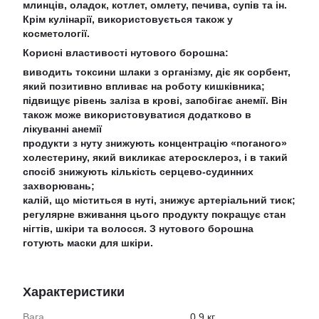
млинців, оладок, котлет, омлету, печива, супів та ін.
Крім кулінарії, використовується також у
косметології.
Корисні властивості нутового борошна:
виводить токсини шлаки з організму, діє як сорбент,
який позитивно впливає на роботу кишківника;
підвищує рівень заліза в крові, запобігає анемії. Він
також може використовуватися додатково в
лікуванні анемії
продукти з нуту знижують концентрацію «поганого»
холестерину, який викликає атеросклероз, і в такий
спосіб знижують кількість серцево-судинних
захворювань;
калій, що міститься в нуті, знижує артеріальний тиск;
регулярне вживання цього продукту покращує стан
нігтів, шкіри та волосся. З нутового борошна
готують маски для шкіри.
Характеристики
Вага
0.9 кг