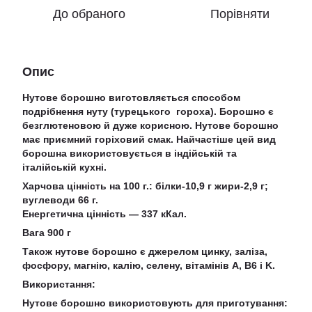
До обраного
Порівняти
Опис
Нутове борошно виготовляється способом
подрібнення нуту (турецького гороха). Борошно є
безглютеновою й дуже корисною. Нутове борошно
має приємний горіховий смак. Найчастіше цей вид
борошна використовується в індійській та
італійській кухні.
Харчова цінність на 100 г.: білки-10,9 г жири-2,9 г;
вуглеводи 66 г.
Енергетична цінність — 337 кКал.
Вага 900 г
Також нутове борошно є джерелом цинку, заліза,
фосфору, магнію, калію, селену, вітамінів A, B6 і K.
Використання:
Нутове борошно використовують для приготування: