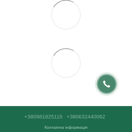
+380981825115
+380632440062
Контактна інформація