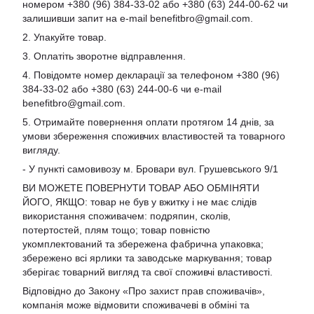
номером +380 (96) 384-33-02 або +380 (63) 244-00-62 чи
залишивши запит на e-mail
benefitbro@gmail.com
.
2. Упакуйте товар.
3. Оплатіть зворотне відправлення.
4. Повідомте номер декларації за телефоном +380 (96)
384-33-02 або +380 (63) 244-00-6 чи e-mail
benefitbro@gmail.com
.
5. Отримайте повернення оплати протягом 14 днів, за
умови збереження споживчих властивостей та товарного
вигляду.
- У пункті самовивозу м. Бровари вул. Грушевського 9/1
ВИ МОЖЕТЕ ПОВЕРНУТИ ТОВАР АБО ОБМІНЯТИ
ЙОГО, ЯКЩО: товар не був у вжитку і не має слідів
використання споживачем: подряпин, сколів,
потертостей, плям тощо; товар повністю
укомплектований та збережена фабрична упаковка;
збережено всі ярлики та заводське маркування; товар
зберігає товарний вигляд та свої споживчі властивості.
Відповідно до Закону «Про захист прав споживачів»,
компанія може відмовити споживачеві в обміні та