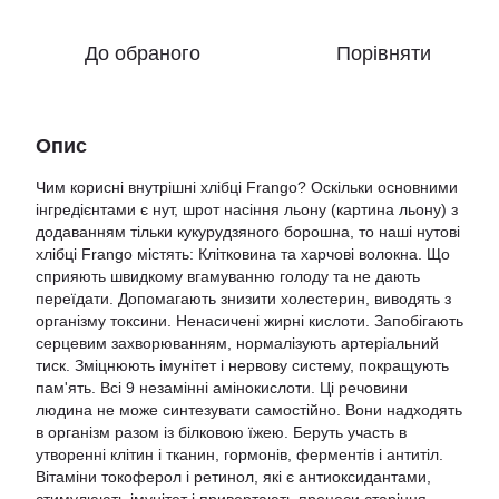
До обраного
Порівняти
Опис
Чим корисні внутрішні хлібці Frango? Оскільки основними
інгредієнтами є нут, шрот насіння льону (картина льону) з
додаванням тільки кукурудзяного борошна, то наші нутові
хлібці Frango містять: Клітковина та харчові волокна. Що
сприяють швидкому вгамуванню голоду та не дають
переїдати. Допомагають знизити холестерин, виводять з
організму токсини. Ненасичені жирні кислоти. Запобігають
серцевим захворюванням, нормалізують артеріальний
тиск. Зміцнюють імунітет і нервову систему, покращують
пам'ять. Всі 9 незамінні амінокислоти. Ці речовини
людина не може синтезувати самостійно. Вони надходять
в організм разом із білковою їжею. Беруть участь в
утворенні клітин і тканин, гормонів, ферментів і антитіл.
Вітаміни токоферол і ретинол, які є антиоксидантами,