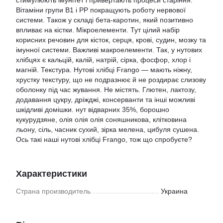
стимулюють імунітет і привертають процеси старіння.
Вітаміни групи В1 і PP покращують роботу нервової
системи. Також у складі бета-каротин, який позитивно
впливає на кістки. Мікроелементи. Тут цілий набір
корисних речовин для кісток, серця, крові, судин, мозку та
імунної системи. Важливі макроелементи. Так, у нутових
хлібцях є кальцій, калій, натрій, сірка, фосфор, хлор і
магній. Текстура. Нутові хлібці Frango — мають ніжну,
хрустку текстуру, що не подразнює й не роздирає слизову
оболонку під час жування. Не містять. Глютен, лактозу,
додавання цукру, дріжджі, консерванти та інші можливі
шкідливі домішки. нут відварних 35%, борошно
кукурудзяне, олія олія олія соняшникова, клітковина
льону, сіль, часник сухий, зірка мелена, цибуля сушена.
Ось такі наші нутові хлібці Frango, тож що спробуєте?
Характеристики
Страна производитель
Украина