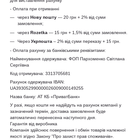
для виставлення рахунку
- Оплата при отриманні
через
Нову пошту
— 20 грн + 2% від суми
замовлення;
через
Rozetka
— 15 грн + 1,5% від суми замовлення.
Через
Укрпошта
– 2% від суми переказу + 15 грн.
- Оплата рахунку за банківськими реквізитами:
Найменування одержувача: ФОП Пархоменко Світлана
Сергіївна
Код отримувача: 3313705681
Рахунок одержувача IBAN:
UA393052990000026009000149255
Назва банку: АТ КБ «ПриватБанк»
У разі, якщо кошти не надійдуть на рахунок компанії у
зазначений термін, доставка замовлення буде
автоматично перенесена наступного дня.
Гарантія від виробника
Компанія здійснює повернення і обмін товарів належної
якості згідно Закону
"Про захист прав споживачів»
.