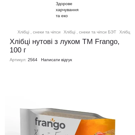
Хлібці , снеки та чіпси
Хлібці , снеки та чіпси БЭТ
Хлібці 
Хлібці нутові з луком ТМ Frango,
100 г
Артикул:
2564
Написати відгук