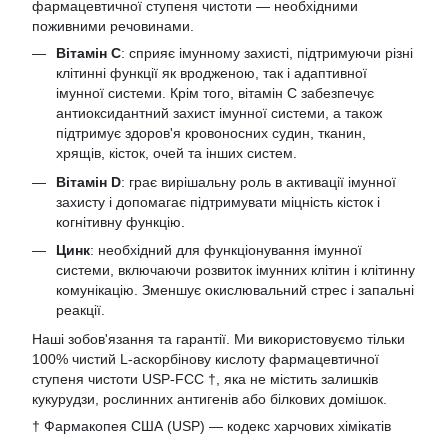
фармацевтичної ступеня чистоти — необхідними
поживними речовинами.
Вітамін C
: сприяє імунному захисті, підтримуючи різні
клітинні функції як вродженою, так і адаптивної
імунної системи. Крім того, вітамін C забезпечує
антиоксидантний захист імунної системи, а також
підтримує здоров'я кровоносних судин, тканин,
хрящів, кісток, очей та інших систем.
Вітамін D
: грає вирішальну роль в активації імунної
захисту і допомагає підтримувати міцність кісток і
когнітивну функцію.
Цинк
: необхідний для функціонування імунної
системи, включаючи розвиток імунних клітин і клітинну
комунікацію. Зменшує окислювальний стрес і запальні
реакції.
Наші зобов'язання та гарантії. Ми використовуємо тільки
100% чистий L-аскорбінову кислоту фармацевтичної
ступеня чистоти USP-FCC †, яка не містить залишків
кукурудзи, рослинних антигенів або білкових домішок.
† Фармакопея США (USP) — кодекс харчових хімікатів