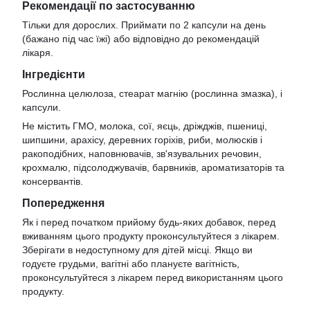
Рекомендації по застосуванню
Тільки для дорослих. Приймати по 2 капсули на день
(бажано під час їжі) або відповідно до рекомендацій
лікаря.
Інгредієнти
Рослинна целюлоза, стеарат магнію (рослинна змазка), і
капсули.
Не містить ГМО, молока, сої, яєць, дріжджів, пшениці,
шипшини, арахісу, деревних горіхів, риби, молюсків і
ракоподібних, наповнювачів, зв'язувальних речовин,
крохмалю, підсолоджувачів, барвників, ароматизаторів та
консервантів.
Попередження
Як і перед початком прийому будь-яких добавок, перед
вживанням цього продукту проконсультуйтеся з лікарем.
Зберігати в недоступному для дітей місці. Якщо ви
годуєте грудьми, вагітні або плануєте вагітність,
проконсультуйтеся з лікарем перед використанням цього
продукту.