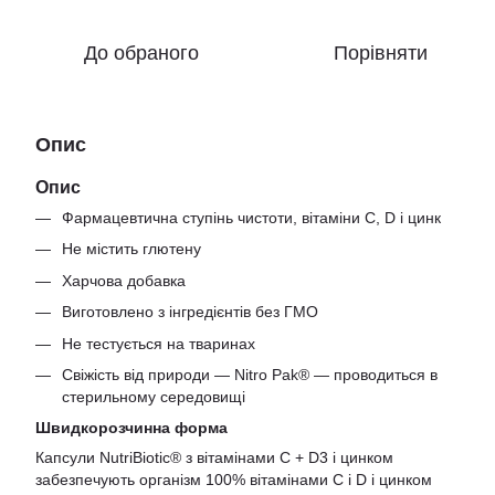
До обраного
Порівняти
Опис
Опис
Фармацевтична ступінь чистоти, вітаміни C, D і цинк
Не містить глютену
Харчова добавка
Виготовлено з інгредієнтів без ГМО
Не тестується на тваринах
Свіжість від природи — Nitro Pak® — проводиться в
стерильному середовищі
Швидкорозчинна форма
Капсули NutriBiotic® з вітамінами C + D3 і цинком
забезпечують організм 100% вітамінами С і D і цинком