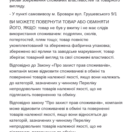
вигляду.
- У пункті самовивозу м. Бровари вул. Грушевського 9/1
ВИ МОЖЕТЕ ПОВЕРНУТИ ТОВАР АБО ОБМІНЯТИ
ЙОГО, ЯКЩО: товар не був у вжитку і не має слідів
використання споживачем: подряпин, сколів,
потертостей, плям тощо; товар повністю
укомплектований та збережена фабрична упаковка;
збережено всі ярлики та заводське маркування; товар
зберігає товарний вигляд та свої споживчі властивості.
Відповідно до Закону «Про захист прав споживачів»,
компанія може відмовити споживачеві в обміні та
поверненні товарів належної якості, якщо вони належать
до категорій, зазначених у чинному Переліку
непродовольчих товарів належної якості, що не
підлягають поверненню та обміну.
Відповідно закону
"Про захист прав споживачів»
, компанія
може відмовити споживачеві в обміні та поверненні
товарів належної якості, якщо вони відносяться до
категорій, зазначених у чинному
Переліку
непродовольчих товарів належної якості, що не
підлягають поверненню та обміну
.