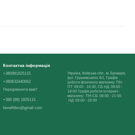
Контактна інформація
+380981825115
Україна, Київська обл., м. Бровари,
вул. Грушевського 9/1, Графік
+380632440062
роботи фізичного магазину: ПН-
ПТ: 09:00 - 18:30; СБ-НД: 09:00 -
Передзвонити вам?
18:00 Графік роботи інтернет-
магазину: ПН-СБ: 08:00 - 21:00;
+380 (98) 1825115
НД: 09:00 - 20:00
benefitbro@gmail.com