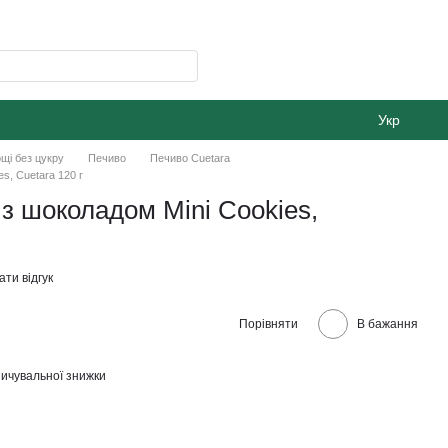
Укр
щі без цукру
Печиво
Печиво Cuetara
s, Сuetara 120 г
 з шоколадом Mini Cookies,
ти відгук
Порівняти
В бажання
ичувальної знижки