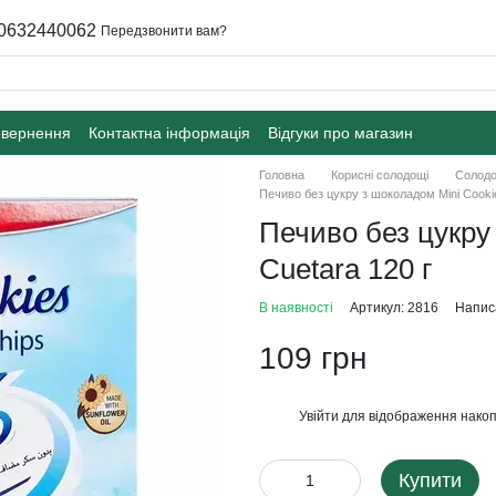
0632440062
Передзвонити вам?
овернення
Контактна інформація
Відгуки про магазин
Головна
Корисні солодощі
Солодо
Печиво без цукру з шоколадом Mini Cookie
Печиво без цукру
Сuetara 120 г
В наявності
Артикул: 2816
Написа
109 грн
Увійти
для відображення накоп
%
Купити