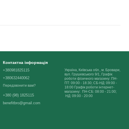
Контактна інформація
+380981825115
Україна, Київська обл., м. Бровари,
вул. Грушевського 9/1, Графік
+380632440062
роботи фізичного магазину: ПН-
ПТ: 09:00 - 18:30; СБ-НД: 09:00 -
Передзвонити вам?
18:00 Графік роботи інтернет-
магазину: ПН-СБ: 08:00 - 21:00;
+380 (98) 1825115
НД: 09:00 - 20:00
benefitbro@gmail.com