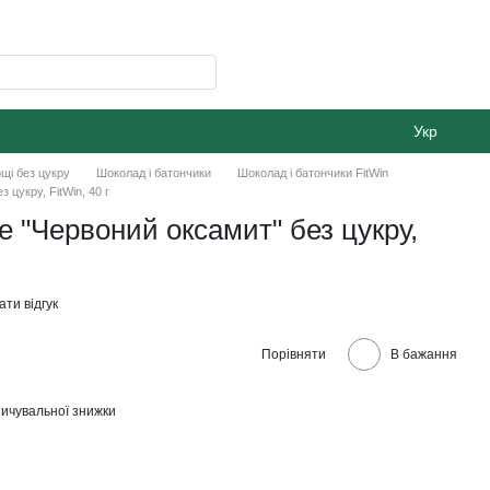
Укр
щі без цукру
Шоколад і батончики
Шоколад і батончики FitWin
 цукру, FitWin, 40 г
е "Червоний оксамит" без цукру,
ти відгук
Порівняти
В бажання
ичувальної знижки