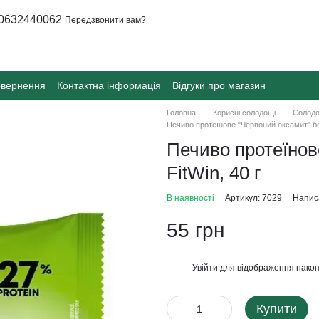
0632440062
Передзвонити вам?
овернення
Контактна інформація
Відгуки про магазин
Головна
Корисні солодощі
Солодо
Печиво протеїнове "Червоний оксамит" без
Печиво протеїнов
FitWin, 40 г
В наявності
Артикул: 7029
Написа
55 грн
Увійти
для відображення накоп
%
Купити