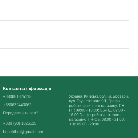
Контактна інформація
+380981825115
Україна, Київська обл., м. Бровари,
вул. Грушевського 9/1, Графік
+380632440062
роботи фізичного магазину: ПН-
ПТ: 09:00 - 18:30; СБ-НД: 09:00 -
Передзвонити вам?
18:00 Графік роботи інтернет-
магазину: ПН-СБ: 08:00 - 21:00;
+380 (98) 1825115
НД: 09:00 - 20:00
benefitbro@gmail.com