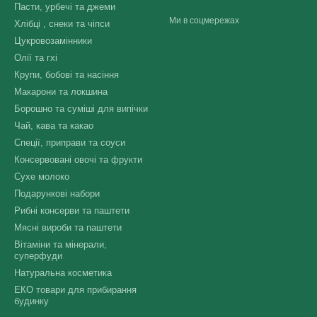
Пасти, урбечі та джеми
Ми в соцмережах
Хлібці , снеки та чіпси
Цукровозамінники
Олії та гхі
Крупи, бобові та насіння
Макарони та локшина
Борошно та суміші для випічки
Чай, кава та какао
Спеції, приправи та соуси
Консервовані овочі та фрукти
Сухе молоко
Подарункові набори
Рибні консерви та паштети
Мясні вироби та паштети
Вітаміни та мінерали,
суперфуди
Натуральна косметика
ЕКО товари для прибирання
будинку