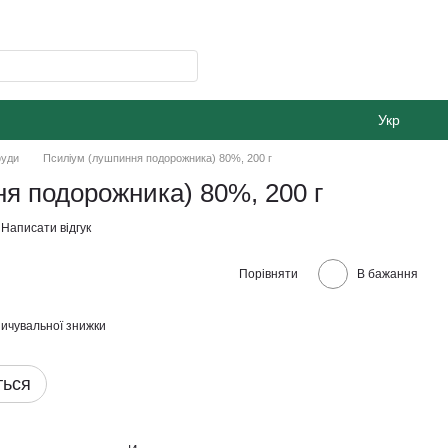
Укр
фуди
Псиліум (лушпиння подорожника) 80%, 200 г
я подорожника) 80%, 200 г
Написати відгук
Порівняти
В бажання
ичувальної знижки
ться