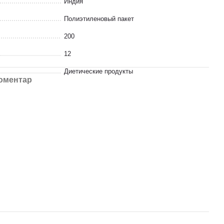
Индия
Полиэтиленовый пакет
200
12
Диетические продукты
коментар