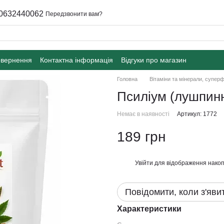
0632440062
Передзвонити вам?
овернення
Контактна інформація
Відгуки про магазин
Головна
Вітаміни та мінерали, супер
Псиліум (лушпинн
Немає в наявності
Артикул: 1772
189 грн
Увійти
для відображення накоп
%
Повідомити, коли з'яви
Характеристики