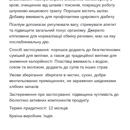
крові, очищенню від шлаків і токсинів, покращує роботу
шлунково-кишкового тракту. Порошок містить залізо.
Добавку вживають для профілактики цукрового діабету.
Псиліум допомагає регулювати вагу, стримувати апетит
та підвищити загальний тонус організму. Джерело
клітковини для нормалізації обміну речовин, має на яку
послаблювальну дію.
Спосіб застосування: порошок додають до безглютенових
сумішей для випічки, а також до традиційної випічки для
зниження калорійності. Пластівці вживають з водою,
соком та молоком, додають до супів та інших страв.
Умови зберігання: зберігати в чистих, сухих, добре
вентильованих приміщеннях, не заражених шкідниками
хлібних запасів.
Застереження при застосуванні: підвищена чутливість до
біологічно активних компонентів продукту.
Термін придатності: 12 місяців.
Країна-виробник: Індія.