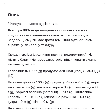
Опис
* Упакування може відрізнятись
Псиліум 80%
— це натуральна оболонка насіння
подорожника з невеликою кількістю частинок ядра.
Завдяки цьому він має трохи темніший відтінок і більш
виражену, природну текстуру.
Склад: псиліум (лушпиння насіння подорожнику). Не
містить барвників, ароматизаторів, підсилювачів смаку,
хімічних домішок.
Калорійність 100 г (g) продукту: 320 ккал (kcal) / 1360 кДж
(kJ).
Поживна цінність 100 г (g) продукту: білки – 0 м (g), жири
загальні – 0 м (g), насичені жири – 0 г (g), вуглеводи – 80
г (g), харчові волокна (загальні) – 70 г (g), клітковина
нерозчинна – 10 г (g), клітковина розчинна – 60 г (g),
цукри – 0 м (g), сіль – 0 м (g).
Властивості: псиліум сприяє зниженню холестерину в