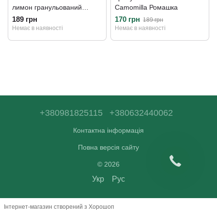
лимон гранульований
Camomilla Ромашка
Melissa Limoncella 200г
189 грн
170 грн
189 грн
Немає в наявності
Немає в наявності
+380981825115
+380632440062
Контактна інформація
Повна версія сайту
© 2026
Укр
Рус
Інтернет-магазин створений з Хорошоп