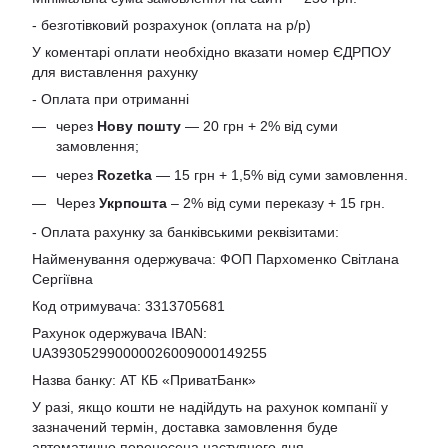
- безготівковий розрахунок (оплата на р/р)
У коментарі оплати необхідно вказати номер ЄДРПОУ
для виставлення рахунку
- Оплата при отриманні
через
Нову пошту
— 20 грн + 2% від суми
замовлення;
через
Rozetka
— 15 грн + 1,5% від суми замовлення.
Через
Укрпошта
– 2% від суми переказу + 15 грн.
- Оплата рахунку за банківськими реквізитами:
Найменування одержувача: ФОП Пархоменко Світлана
Сергіївна
Код отримувача: 3313705681
Рахунок одержувача IBAN:
UA393052990000026009000149255
Назва банку: АТ КБ «ПриватБанк»
У разі, якщо кошти не надійдуть на рахунок компанії у
зазначений термін, доставка замовлення буде
автоматично перенесена наступного дня.