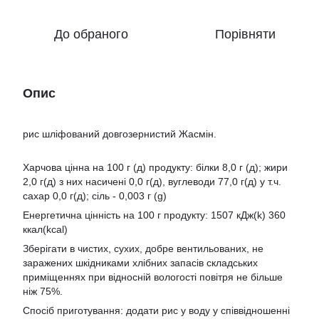
До обраного
Порівняти
Опис
рис шліфований довгозернистий Жасмін.
Харчова цінна на 100 г (д) продукту: білки 8,0 г (д); жири
2,0 г(д) з них насичені 0,0 г(д), вуглеводи 77,0 г(д) у т.ч.
сахар 0,0 г(д); сіль - 0,003 г (g)
Енергетична цінність на 100 г продукту: 1507 кДж(k) 360
ккал(kcal)
Зберігати в чистих, сухих, добре вентильованих, не
заражених шкідниками хлібних запасів складських
приміщеннях при відносній вологості повітря не більше
ніж 75%.
Спосіб приготування: додати рис у воду у співвідношенні