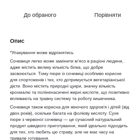
До обраного
Порівняти
Опис
*Упакування може відрізнятись
Сочевиця легко може замінити м’ясо в раціоні людини,
адже містить велику кількість білка, що добре
засвоюється. Тому пюре із сочевиці особливо корисне
для спортсменів і тих, хто дотримується вегетаріанської
дієти. Воно містить природні цукри, значну кількість
крохмалю та поліненасичені жирні кислоти, що позитивно
впливають на травну систему та роботу кишечника.
Сочевиця також корисна для жіночого здоров’я і дітей (від
двох років), оскільки багата на фолієву кислоту. Сухе
пюре з червоної сочевиці — це сучасний натуральний
продукт швидкого приготування, який ідеально підходить
для тих, хто любить цю страву, але не має часу на
тривале готування.