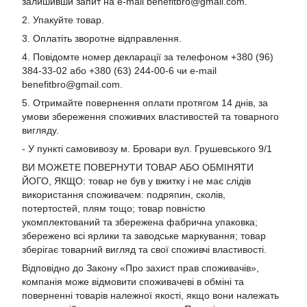
залишивши запит на e-mail
benefitbro@gmail.com
.
2. Упакуйте товар.
3. Оплатіть зворотне відправлення.
4. Повідомте номер декларації за телефоном +380 (96)
384-33-02 або +380 (63) 244-00-6 чи e-mail
benefitbro@gmail.com
.
5. Отримайте повернення оплати протягом 14 днів, за
умови збереження споживчих властивостей та товарного
вигляду.
- У пункті самовивозу м. Бровари вул. Грушевського 9/1
ВИ МОЖЕТЕ ПОВЕРНУТИ ТОВАР АБО ОБМІНЯТИ
ЙОГО, ЯКЩО: товар не був у вжитку і не має слідів
використання споживачем: подряпин, сколів,
потертостей, плям тощо; товар повністю
укомплектований та збережена фабрична упаковка;
збережено всі ярлики та заводське маркування; товар
зберігає товарний вигляд та свої споживчі властивості.
Відповідно до Закону «Про захист прав споживачів»,
компанія може відмовити споживачеві в обміні та
поверненні товарів належної якості, якщо вони належать