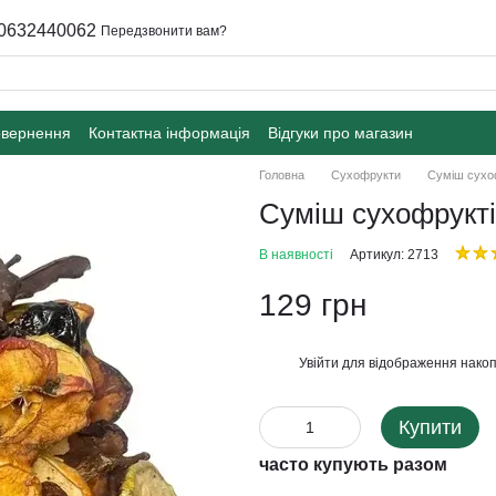
0632440062
Передзвонити вам?
овернення
Контактна інформація
Відгуки про магазин
Головна
Сухофрукти
Суміш сухоф
Суміш сухофруктів
В наявності
Артикул: 2713
129 грн
Увійти
для відображення накоп
%
Купити
часто купують разом