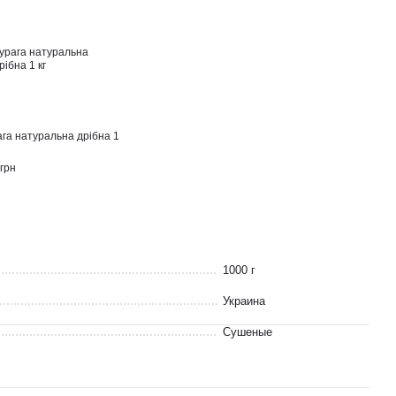
ага натуральна дрібна 1
грн
1000 г
Украина
Сушеные