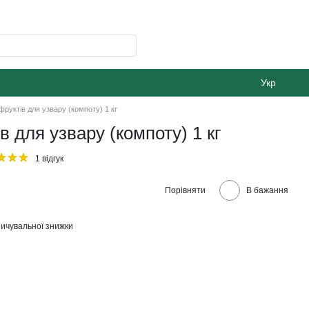
Укр
руктів для узвару (компоту) 1 кг
 для узвару (компоту) 1 кг
1 відгук
Порівняти
В бажання
ичувальної знижки