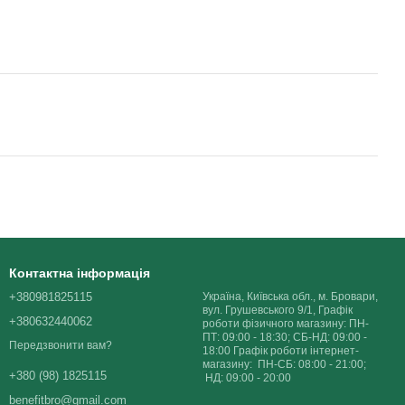
Контактна інформація
+380981825115
Україна, Київська обл., м. Бровари,
вул. Грушевського 9/1, Графік
+380632440062
роботи фізичного магазину: ПН-
ПТ: 09:00 - 18:30; СБ-НД: 09:00 -
Передзвонити вам?
18:00 Графік роботи інтернет-
магазину: ПН-СБ: 08:00 - 21:00;
+380 (98) 1825115
НД: 09:00 - 20:00
benefitbro@gmail.com