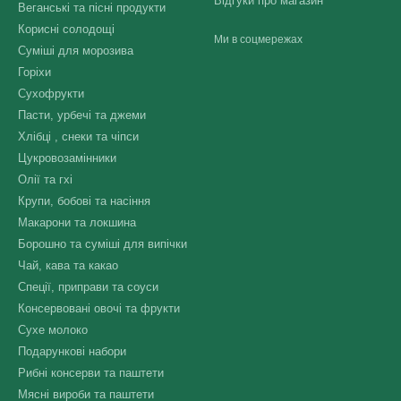
Відгуки про магазин
Веганські та пісні продукти
Корисні солодощі
Ми в соцмережах
Суміші для морозива
Горіхи
Сухофрукти
Пасти, урбечі та джеми
Хлібці , снеки та чіпси
Цукровозамінники
Олії та гхі
Крупи, бобові та насіння
Макарони та локшина
Борошно та суміші для випічки
Чай, кава та какао
Спеції, приправи та соуси
Консервовані овочі та фрукти
Сухе молоко
Подарункові набори
Рибні консерви та паштети
Мясні вироби та паштети