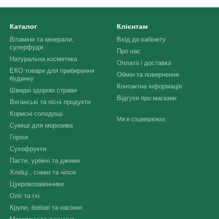
Каталог
Клієнтам
Вітаміни та мінерали,
Вхід до кабінету
суперфуди
Про нас
Натуральна косметика
Оплата і доставка
ЕКО товари для прибирання
Обмін та повернення
будинку
Контактна інформація
Швидкі здорові страви
Відгуки про магазин
Веганські та пісні продукти
Корисні солодощі
Ми в соцмережах
Суміші для морозива
Горіхи
Сухофрукти
Пасти, урбечі та джеми
Хлібці , снеки та чіпси
Цукровозамінники
Олії та гхі
Крупи, бобові та насіння