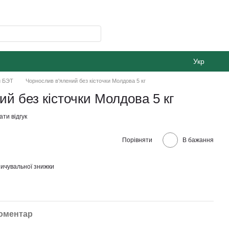
Укр
и БЭТ
Чорнослив в'ялений без кісточки Молдова 5 кг
ий без кісточки Молдова 5 кг
ти відгук
Порівняти
В бажання
ичувальної знижки
коментар