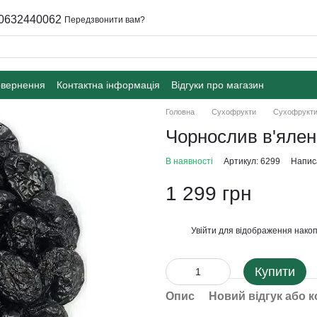
0632440062
Передзвонити вам?
овернення
Контактна інформація
Відгуки про магазин
Головна
Сухофрукти
Сухофрукт
Чорнослив в'ялен
В наявності
Артикул: 6299
Написа
1 299 грн
Увійти
для відображення накоп
%
Купити
Опис
Новий відгук або 