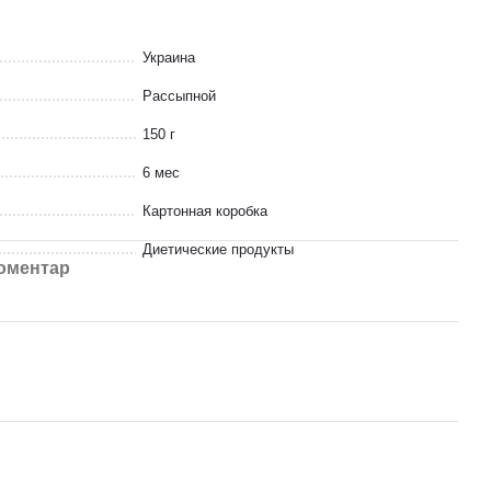
Украина
Рассыпной
150 г
6 мес
Картонная коробка
Диетические продукты
коментар