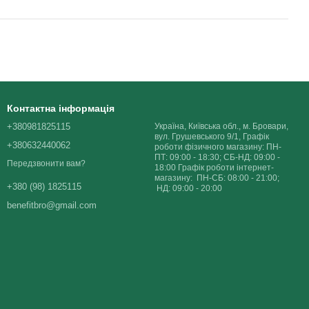
Контактна інформація
+380981825115
Україна, Київська обл., м. Бровари,
вул. Грушевського 9/1, Графік
+380632440062
роботи фізичного магазину: ПН-
ПТ: 09:00 - 18:30; СБ-НД: 09:00 -
Передзвонити вам?
18:00 Графік роботи інтернет-
магазину: ПН-СБ: 08:00 - 21:00;
+380 (98) 1825115
НД: 09:00 - 20:00
benefitbro@gmail.com