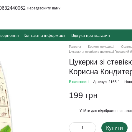
0632440062
Передзвонити вам?
овернення
Контактна інформація
Відгуки про магазин
Головна
Корисні солодощі
Солодо
Цукерки зі стевією в шоколаді Горіховий 
Цукерки зі стевіє
Корисна Кондитер
В наявності
Артикул: 2165-1
Напи
199 грн
Увійти
для відображення накоп
%
Купити