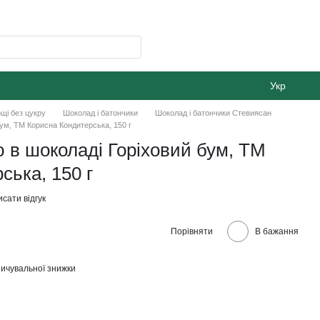
Укр
щі без цукру
Шоколад і батончики
Шоколад і батончики Стевиясан
бум, ТМ Корисна Кондитерська, 150 г
ю в шоколаді Горіховий бум, ТМ
ська, 150 г
сати відгук
Порівняти
В бажання
ичувальної знижки