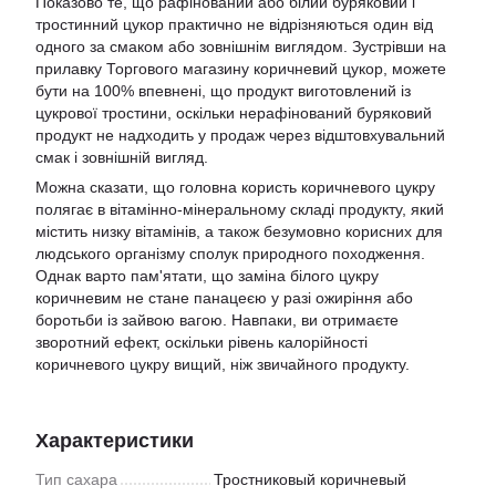
Показово те, що рафінований або білий буряковий і
тростинний цукор практично не відрізняються один від
одного за смаком або зовнішнім виглядом. Зустрівши на
прилавку Торгового магазину коричневий цукор, можете
бути на 100% впевнені, що продукт виготовлений із
цукрової тростини, оскільки нерафінований буряковий
продукт не надходить у продаж через відштовхувальний
смак і зовнішній вигляд.
Можна сказати, що головна користь коричневого цукру
полягає в вітамінно-мінеральному складі продукту, який
містить низку вітамінів, а також безумовно корисних для
людського організму сполук природного походження.
Однак варто пам'ятати, що заміна білого цукру
коричневим не стане панацеєю у разі ожиріння або
боротьби із зайвою вагою. Навпаки, ви отримаєте
зворотний ефект, оскільки рівень калорійності
коричневого цукру вищий, ніж звичайного продукту.
Характеристики
Тип сахара
Тростниковый коричневый