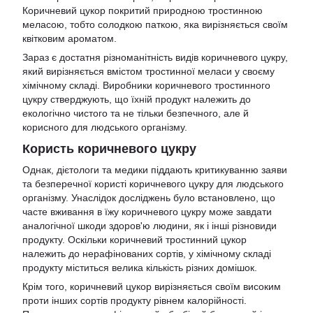
Коричневий цукор покритий природною тростинною
меласою, тобто солодкою паткою, яка вирізняється своїм
квітковим ароматом.
Зараз є достатня різноманітність видів коричневого цукру,
який вирізняється вмістом тростинної меласи у своєму
хімічному складі. Виробники коричневого тростинного
цукру стверджують, що їхній продукт належить до
екологічно чистого та не тільки безпечного, але й
корисного для людського організму.
Користь коричневого цукру
Однак, дієтологи та медики піддають критикуванню заяви
та безперечної користі коричневого цукру для людського
організму. Унаслідок досліджень було встановлено, що
часте вживання в їжу коричневого цукру може завдати
аналогічної шкоди здоров'ю людини, як і інші різновиди
продукту. Оскільки коричневий тростинний цукор
належить до нерафінованих сортів, у хімічному складі
продукту міститься велика кількість різних домішок.
Крім того, коричневий цукор вирізняється своїм високим
проти інших сортів продукту рівнем калорійності.