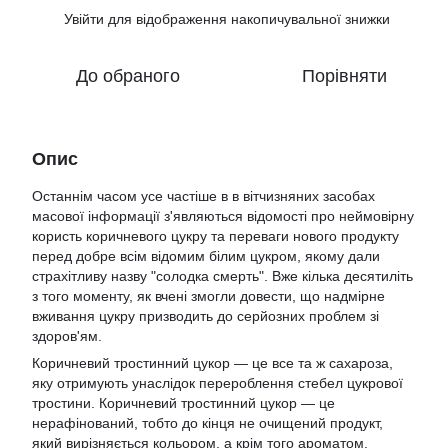
Увійти
для відображення накопичувальної знижки
%
До обраного
Порівняти
Опис
Останнім часом усе частіше в в вітчизняних засобах
масової інформації з'являються відомості про неймовірну
користь коричневого цукру та переваги нового продукту
перед добре всім відомим білим цукром, якому дали
страхітливу назву "солодка смерть". Вже кілька десятиліть
з того моменту, як вчені змогли довести, що надмірне
вживання цукру призводить до серйозних проблем зі
здоров'ям.
Коричневий тростинний цукор — це все та ж сахароза,
яку отримують унаслідок перероблення стебел цукрової
тростини. Коричневий тростинний цукор — це
нерафінований, тобто до кінця не очищений продукт,
який вирізняється кольором, а крім того ароматом.