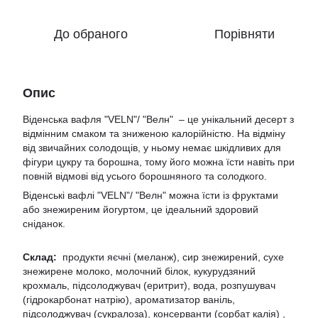
До обраного
Порівняти
Опис
Віденська вафля "VELN"/ "Велн" – це унікальний десерт з
відмінним смаком та зниженою калорійністю. На відміну
від звичайних солодощів, у ньому немає шкідливих для
фігури цукру та борошна, тому його можна їсти навіть при
повній відмові від усього борошняного та солодкого.
Віденські вафлі "VELN"/ "Велн" можна їсти із фруктами
або знежиреним йогуртом, це ідеальний здоровий
сніданок.
Склад:
продукти яєчні (меланж), сир знежирений, сухе
знежирене молоко, молочний білок, кукурудзяний
крохмаль, підсолоджувач (еритрит), вода, розпушувач
(гідрокарбонат натрію), ароматизатор ваніль,
підсолоджувач (сукралоза), консерванти (сорбат калія) ,