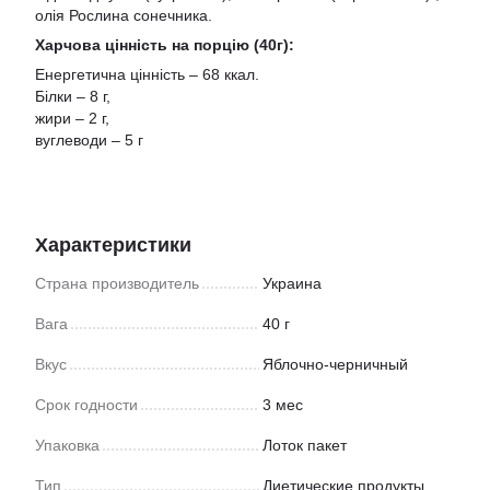
олія Рослина сонечника.
Харчова цінність на порцію (40г):
Енергетична цінність – 68 ккал.
Білки – 8 г,
жири – 2 г,
вуглеводи – 5 г
Характеристики
Страна производитель
Украина
Вага
40 г
Вкус
Яблочно-черничный
Срок годности
3 мес
Упаковка
Лоток пакет
Тип
Диетические продукты