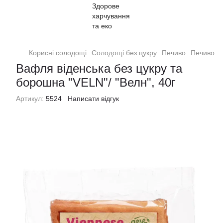
Корисні солодощі
Солодощі без цукру
Печиво
Печиво Ve
Вафля віденська без цукру та
борошна "VELN"/ "Велн", 40г
Артикул:
5524
Написати відгук