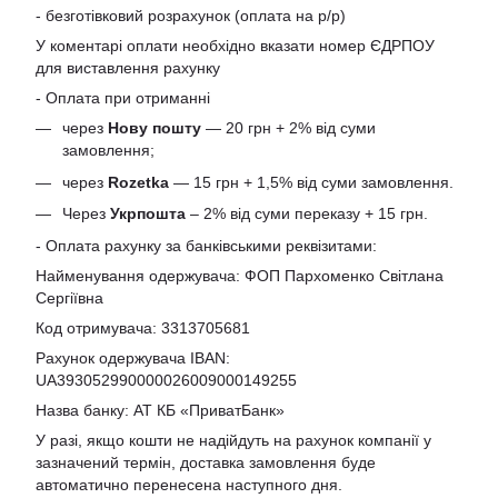
- безготівковий розрахунок (оплата на р/р)
У коментарі оплати необхідно вказати номер ЄДРПОУ
для виставлення рахунку
- Оплата при отриманні
через
Нову пошту
— 20 грн + 2% від суми
замовлення;
через
Rozetka
— 15 грн + 1,5% від суми замовлення.
Через
Укрпошта
– 2% від суми переказу + 15 грн.
- Оплата рахунку за банківськими реквізитами:
Найменування одержувача: ФОП Пархоменко Світлана
Сергіївна
Код отримувача: 3313705681
Рахунок одержувача IBAN:
UA393052990000026009000149255
Назва банку: АТ КБ «ПриватБанк»
У разі, якщо кошти не надійдуть на рахунок компанії у
зазначений термін, доставка замовлення буде
автоматично перенесена наступного дня.